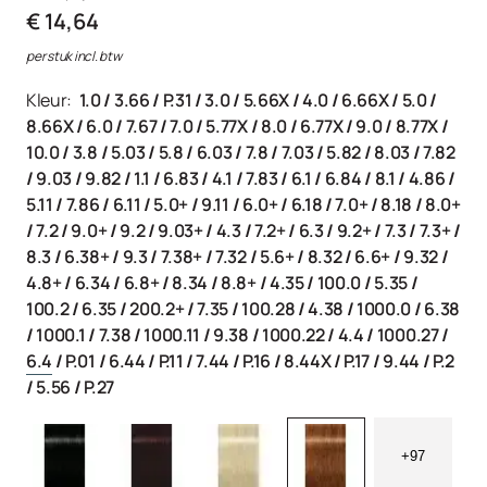
€ 14,64
per stuk incl. btw
Kleur:
1.0
/
3.66
/
P.31
/
3.0
/
5.66X
/
4.0
/
6.66X
/
5.0
/
8.66X
/
6.0
/
7.67
/
7.0
/
5.77X
/
8.0
/
6.77X
/
9.0
/
8.77X
/
10.0
/
3.8
/
5.03
/
5.8
/
6.03
/
7.8
/
7.03
/
5.82
/
8.03
/
7.82
/
9.03
/
9.82
/
1.1
/
6.83
/
4.1
/
7.83
/
6.1
/
6.84
/
8.1
/
4.86
/
5.11
/
7.86
/
6.11
/
5.0+
/
9.11
/
6.0+
/
6.18
/
7.0+
/
8.18
/
8.0+
/
7.2
/
9.0+
/
9.2
/
9.03+
/
4.3
/
7.2+
/
6.3
/
9.2+
/
7.3
/
7.3+
/
8.3
/
6.38+
/
9.3
/
7.38+
/
7.32
/
5.6+
/
8.32
/
6.6+
/
9.32
/
4.8+
/
6.34
/
6.8+
/
8.34
/
8.8+
/
4.35
/
100.0
/
5.35
/
100.2
/
6.35
/
200.2+
/
7.35
/
100.28
/
4.38
/
1000.0
/
6.38
/
1000.1
/
7.38
/
1000.11
/
9.38
/
1000.22
/
4.4
/
1000.27
/
6.4
/
P.01
/
6.44
/
P.11
/
7.44
/
P.16
/
8.44X
/
P.17
/
9.44
/
P.2
/
5.56
/
P.27
+97