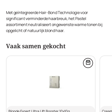
Met geïntegreerde Hair-Bond Technologie voor
significant verminderde haarbreuk, het Pastel
assortiment neutraliseert ongewenste warme tonen bij
opgelicht of natuurlijk blond haar.
Vaak samen gekocht
Voeg Blonde 
Blonde Expert Ultra Lift Booster 10x10g
Cream