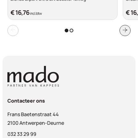
€ 16,76
€ 16
incl. btw
Contacteer ons
Frans Baetenstraat 44
2100 Antwerpen-Deurne
032 33 29 99