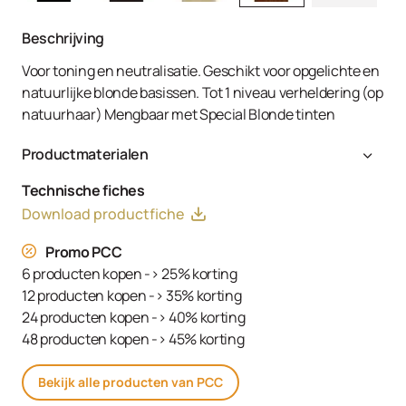
Beschrijving
Voor toning en neutralisatie. Geschikt voor opgelichte en
natuurlijke blonde basissen. Tot 1 niveau verheldering (op
natuurhaar) Mengbaar met Special Blonde tinten
Productmaterialen
Aqua (Water, Eau), Cetearyl Alcohol, Glyceryl Stearate
Technische fiches
SE, Ammonium Hydroxide, Toluene-2,5-Diamine Sulfate,
Download productfiche
Decyl Oleate, Sodium Cetearyl Sulfate, Resorcinol,
Tetrasodium EDTA, Parfum (Fragrance), Ethanolamine,
Promo PCC
m-Aminophenol, Glycerin, 1,3-Bis-(2,4-Diaminophenoxy)
6 producten kopen -> 25% korting
Propane HCl, Serine, PEG-12 Dimethicone, Ascorbic Acid,
12 producten kopen -> 35% korting
Sodium Hydrosulfite, Carbomer, Sodium Sulfate,
24 producten kopen -> 40% korting
Polyquaternium-2, Sodium Chloride, Linoleamidopropyl
48 producten kopen -> 45% korting
PG-Dimonium Chloride Phosphate, Propylene Glycol
Bekijk alle producten van PCC