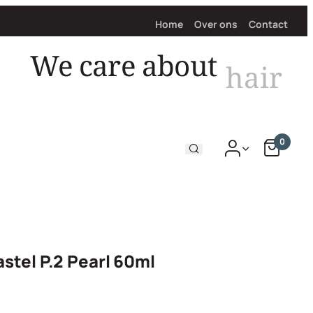
Home
Over ons
Contact
We care about
hair
0
stel P.2 Pearl 60ml