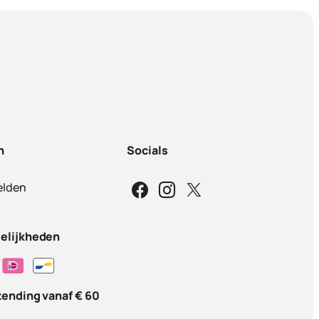
n
Socials
lden
elijkheden
zending vanaf € 60