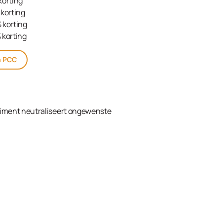
korting
korting
 korting
 korting
n PCC
timent neutraliseert ongewenste
kelwagen
ream Developer 2% (7 Vol.) 1000ml in de winkelw