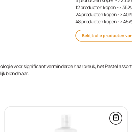
6 producten kopen -> 25% 
12 producten kopen -> 35% 
24 producten kopen -> 40%
48 producten kopen -> 45%
Bekijk alle producten va
logie voor significant verminderde haarbreuk, het Pastel assor
ijk blond haar.
Blonde Expert Ultra Lift Booster 10x10g in de win
Voeg C