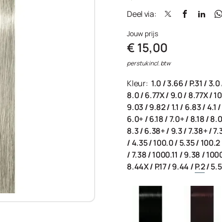
Deel via:
Jouw prijs
€ 15,00
per stuk incl. btw
Kleur:
1.0
/
3.66
/
P.31
/
3.0
8.0
/
6.77X
/
9.0
/
8.77X
/
10
9.03
/
9.82
/
1.1
/
6.83
/
4.1
6.0+
/
6.18
/
7.0+
/
8.18
/
8.
8.3
/
6.38+
/
9.3
/
7.38+
/
7.
/
4.35
/
100.0
/
5.35
/
100.2
/
7.38
/
1000.11
/
9.38
/
100
8.44X
/
P.17
/
9.44
/
P.2
/
5.