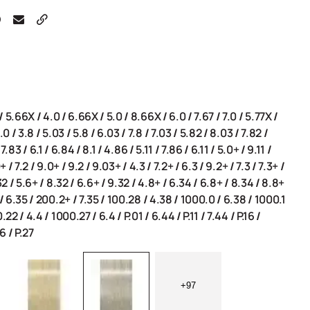
/
5.66X
/
4.0
/
6.66X
/
5.0
/
8.66X
/
6.0
/
7.67
/
7.0
/
5.77X
/
.0
/
3.8
/
5.03
/
5.8
/
6.03
/
7.8
/
7.03
/
5.82
/
8.03
/
7.82
/
/
7.83
/
6.1
/
6.84
/
8.1
/
4.86
/
5.11
/
7.86
/
6.11
/
5.0+
/
9.11
/
0+
/
7.2
/
9.0+
/
9.2
/
9.03+
/
4.3
/
7.2+
/
6.3
/
9.2+
/
7.3
/
7.3+
/
32
/
5.6+
/
8.32
/
6.6+
/
9.32
/
4.8+
/
6.34
/
6.8+
/
8.34
/
8.8+
/
6.35
/
200.2+
/
7.35
/
100.28
/
4.38
/
1000.0
/
6.38
/
1000.1
0.22
/
4.4
/
1000.27
/
6.4
/
P.01
/
6.44
/
P.11
/
7.44
/
P.16
/
56
/
P.27
+97