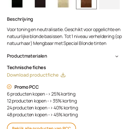
Beschrijving
Voor toning en neutralisatie. Geschikt voor opgelichte en
natuurlijke blonde basissen. Tot 1 niveau verheldering (op
natuurhaar) Mengbaar met Special Blonde tinten
Productmaterialen
Aqua (Water, Eau), Cetearyl Alcohol, Glyceryl Stearate
Technische fiches
SE, Ammonium Hydroxide, Toluene-2,5-Diamine Sulfate,
Download productfiche
Decyl Oleate, Sodium Cetearyl Sulfate, Resorcinol,
Tetrasodium EDTA, Parfum (Fragrance), Ethanolamine,
Promo PCC
m-Aminophenol, Glycerin, 1,3-Bis-(2,4-Diaminophenoxy)
6 producten kopen -> 25% korting
Propane HCl, Serine, PEG-12 Dimethicone, Ascorbic Acid,
12 producten kopen -> 35% korting
Sodium Hydrosulfite, Carbomer, Sodium Sulfate,
24 producten kopen -> 40% korting
Polyquaternium-2, Sodium Chloride, Linoleamidopropyl
48 producten kopen -> 45% korting
PG-Dimonium Chloride Phosphate, Propylene Glycol
Bekijk alle producten van PCC