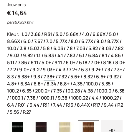
Jouw prijs
€ 14,64
per stuk incl. btw
Kleur:
1.0
/
3.66
/
P.31
/
3.0
/
5.66X
/
4.0
/
6.66X
/
5.0
/
8.66X
/
6.0
/
7.67
/
7.0
/
5.77X
/
8.0
/
6.77X
/
9.0
/
8.77X
/
10.0
/
3.8
/
5.03
/
5.8
/
6.03
/
7.8
/
7.03
/
5.82
/
8.03
/
7.82
/
9.03
/
9.82
/
1.1
/
6.83
/
4.1
/
7.83
/
6.1
/
6.84
/
8.1
/
4.86
/
5.11
/
7.86
/
6.11
/
5.0+
/
9.11
/
6.0+
/
6.18
/
7.0+
/
8.18
/
8.0+
/
7.2
/
9.0+
/
9.2
/
9.03+
/
4.3
/
7.2+
/
6.3
/
9.2+
/
7.3
/
7.3+
/
8.3
/
6.38+
/
9.3
/
7.38+
/
7.32
/
5.6+
/
8.32
/
6.6+
/
9.32
/
4.8+
/
6.34
/
6.8+
/
8.34
/
8.8+
/
4.35
/
100.0
/
5.35
/
100.2
/
6.35
/
200.2+
/
7.35
/
100.28
/
4.38
/
1000.0
/
6.38
/
1000.1
/
7.38
/
1000.11
/
9.38
/
1000.22
/
4.4
/
1000.27
/
6.4
/
P.01
/
6.44
/
P.11
/
7.44
/
P.16
/
8.44X
/
P.17
/
9.44
/
P.2
/
5.56
/
P.27
+97