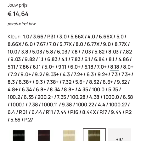
Jouw prijs
€ 14,64
per stuk incl. btw
Kleur:
1.0
/
3.66
/
P.31
/
3.0
/
5.66X
/
4.0
/
6.66X
/
5.0
/
8.66X
/
6.0
/
7.67
/
7.0
/
5.77X
/
8.0
/
6.77X
/
9.0
/
8.77X
/
10.0
/
3.8
/
5.03
/
5.8
/
6.03
/
7.8
/
7.03
/
5.82
/
8.03
/
7.82
/
9.03
/
9.82
/
1.1
/
6.83
/
4.1
/
7.83
/
6.1
/
6.84
/
8.1
/
4.86
/
5.11
/
7.86
/
6.11
/
5.0+
/
9.11
/
6.0+
/
6.18
/
7.0+
/
8.18
/
8.0+
/
7.2
/
9.0+
/
9.2
/
9.03+
/
4.3
/
7.2+
/
6.3
/
9.2+
/
7.3
/
7.3+
/
8.3
/
6.38+
/
9.3
/
7.38+
/
7.32
/
5.6+
/
8.32
/
6.6+
/
9.32
/
4.8+
/
6.34
/
6.8+
/
8.34
/
8.8+
/
4.35
/
100.0
/
5.35
/
100.2
/
6.35
/
200.2+
/
7.35
/
100.28
/
4.38
/
1000.0
/
6.38
/
1000.1
/
7.38
/
1000.11
/
9.38
/
1000.22
/
4.4
/
1000.27
/
6.4
/
P.01
/
6.44
/
P.11
/
7.44
/
P.16
/
8.44X
/
P.17
/
9.44
/
P.2
/
5.56
/
P.27
+97