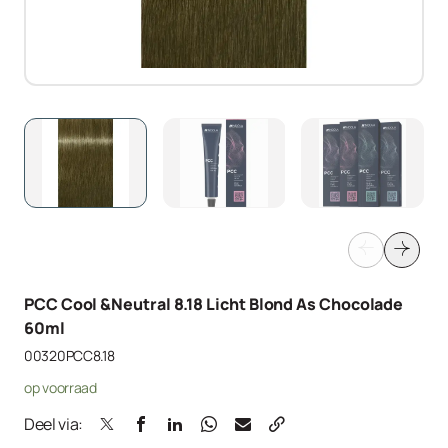
PCC Cool &Neutral 8.18 Licht Blond As Chocolade
60ml
00320PCC8.18
op voorraad
Deel via: