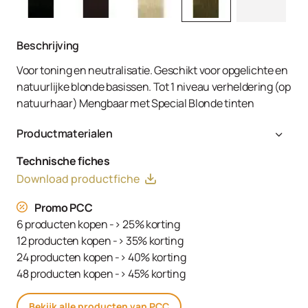
Beschrijving
Voor toning en neutralisatie. Geschikt voor opgelichte en
natuurlijke blonde basissen. Tot 1 niveau verheldering (op
natuurhaar) Mengbaar met Special Blonde tinten
Productmaterialen
Aqua (Water, Eau), Cetearyl Alcohol, Glyceryl Stearate
Technische fiches
SE, Ammonium Hydroxide, Toluene-2,5-Diamine Sulfate,
Download productfiche
Decyl Oleate, Sodium Cetearyl Sulfate, Resorcinol,
Tetrasodium EDTA, Parfum (Fragrance), Ethanolamine,
Promo PCC
m-Aminophenol, Glycerin, 1,3-Bis-(2,4-Diaminophenoxy)
6 producten kopen -> 25% korting
Propane HCl, Serine, PEG-12 Dimethicone, Ascorbic Acid,
12 producten kopen -> 35% korting
Sodium Hydrosulfite, Carbomer, Sodium Sulfate,
24 producten kopen -> 40% korting
Polyquaternium-2, Sodium Chloride, Linoleamidopropyl
48 producten kopen -> 45% korting
PG-Dimonium Chloride Phosphate, Propylene Glycol
Bekijk alle producten van PCC