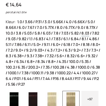
€ 14,64
per stuk incl. btw
Kleur:
1.0
/
3.66
/
P.31
/
3.0
/
5.66X
/
4.0
/
6.66X
/
5.0
/
8.66X
/
6.0
/
7.67
/
7.0
/
5.77X
/
8.0
/
6.77X
/
9.0
/
8.77X
/
10.0
/
3.8
/
5.03
/
5.8
/
6.03
/
7.8
/
7.03
/
5.82
/
8.03
/
7.82
/
9.03
/
9.82
/
1.1
/
6.83
/
4.1
/
7.83
/
6.1
/
6.84
/
8.1
/
4.86
/
5.11
/
7.86
/
6.11
/
5.0+
/
9.11
/
6.0+
/
6.18
/
7.0+
/
8.18
/
8.0+
/
7.2
/
9.0+
/
9.2
/
9.03+
/
4.3
/
7.2+
/
6.3
/
9.2+
/
7.3
/
7.3+
/
8.3
/
6.38+
/
9.3
/
7.38+
/
7.32
/
5.6+
/
8.32
/
6.6+
/
9.32
/
4.8+
/
6.34
/
6.8+
/
8.34
/
8.8+
/
4.35
/
100.0
/
5.35
/
100.2
/
6.35
/
200.2+
/
7.35
/
100.28
/
4.38
/
1000.0
/
6.38
/
1000.1
/
7.38
/
1000.11
/
9.38
/
1000.22
/
4.4
/
1000.27
/
6.4
/
P.01
/
6.44
/
P.11
/
7.44
/
P.16
/
8.44X
/
P.17
/
9.44
/
P.2
/
5.56
/
P.27
+97