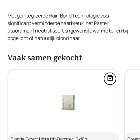
Met geïntegreerde Hair-Bond Technologie voor
significant verminderde haarbreuk, het Pastel
assortiment neutraliseert ongewenste warme tonen bij
opgelicht of natuurlijk blond haar.
Vaak samen gekocht
Voeg Blonde 
Blonde Expert Ultra Lift Booster 10x10g
Cream