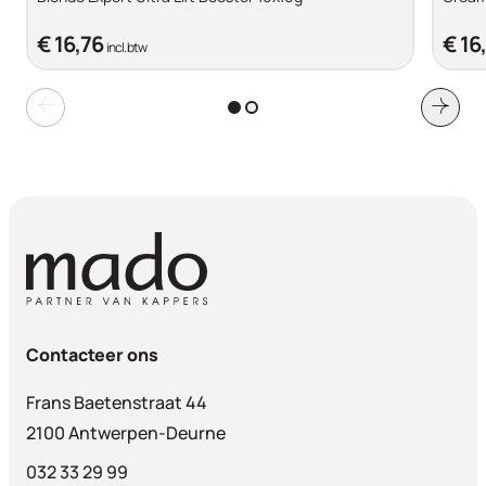
€ 16,76
€ 16
incl. btw
Contacteer ons
Frans Baetenstraat 44
2100 Antwerpen-Deurne
032 33 29 99