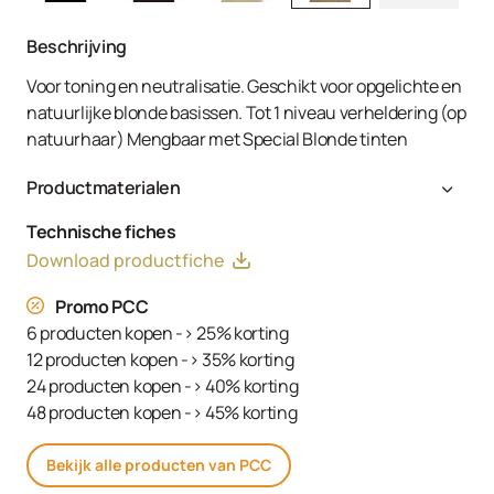
Beschrijving
Voor toning en neutralisatie. Geschikt voor opgelichte en
natuurlijke blonde basissen. Tot 1 niveau verheldering (op
natuurhaar) Mengbaar met Special Blonde tinten
Productmaterialen
Aqua (Water, Eau), Cetearyl Alcohol, Glyceryl Stearate
Technische fiches
SE, Ammonium Hydroxide, Toluene-2,5-Diamine Sulfate,
Download productfiche
Decyl Oleate, Sodium Cetearyl Sulfate, Resorcinol,
Tetrasodium EDTA, Parfum (Fragrance), Ethanolamine,
Promo PCC
m-Aminophenol, Glycerin, 1,3-Bis-(2,4-Diaminophenoxy)
6 producten kopen -> 25% korting
Propane HCl, Serine, PEG-12 Dimethicone, Ascorbic Acid,
12 producten kopen -> 35% korting
Sodium Hydrosulfite, Carbomer, Sodium Sulfate,
24 producten kopen -> 40% korting
Polyquaternium-2, Sodium Chloride, Linoleamidopropyl
48 producten kopen -> 45% korting
PG-Dimonium Chloride Phosphate, Propylene Glycol
Bekijk alle producten van PCC