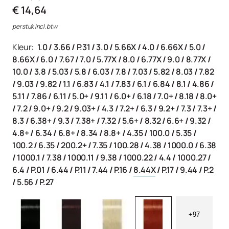
€ 14,64
per stuk incl. btw
Kleur:
1.0
/
3.66
/
P.31
/
3.0
/
5.66X
/
4.0
/
6.66X
/
5.0
/
8.66X
/
6.0
/
7.67
/
7.0
/
5.77X
/
8.0
/
6.77X
/
9.0
/
8.77X
/
10.0
/
3.8
/
5.03
/
5.8
/
6.03
/
7.8
/
7.03
/
5.82
/
8.03
/
7.82
/
9.03
/
9.82
/
1.1
/
6.83
/
4.1
/
7.83
/
6.1
/
6.84
/
8.1
/
4.86
/
5.11
/
7.86
/
6.11
/
5.0+
/
9.11
/
6.0+
/
6.18
/
7.0+
/
8.18
/
8.0+
/
7.2
/
9.0+
/
9.2
/
9.03+
/
4.3
/
7.2+
/
6.3
/
9.2+
/
7.3
/
7.3+
/
8.3
/
6.38+
/
9.3
/
7.38+
/
7.32
/
5.6+
/
8.32
/
6.6+
/
9.32
/
4.8+
/
6.34
/
6.8+
/
8.34
/
8.8+
/
4.35
/
100.0
/
5.35
/
100.2
/
6.35
/
200.2+
/
7.35
/
100.28
/
4.38
/
1000.0
/
6.38
/
1000.1
/
7.38
/
1000.11
/
9.38
/
1000.22
/
4.4
/
1000.27
/
6.4
/
P.01
/
6.44
/
P.11
/
7.44
/
P.16
/
8.44X
/
P.17
/
9.44
/
P.2
/
5.56
/
P.27
+97