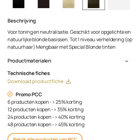
Beschrijving
Voor toning en neutralisatie. Geschikt voor opgelichte en
natuurlijke blonde basissen. Tot 1 niveau verheldering (op
natuurhaar) Mengbaar met Special Blonde tinten
Productmaterialen
Aqua (Water, Eau), Cetearyl Alcohol, Glyceryl Stearate
Technische fiches
SE, Ammonium Hydroxide, Toluene-2,5-Diamine Sulfate,
Download productfiche
Decyl Oleate, Sodium Cetearyl Sulfate, Resorcinol,
Tetrasodium EDTA, Parfum (Fragrance), Ethanolamine,
Promo PCC
m-Aminophenol, Glycerin, 1,3-Bis-(2,4-Diaminophenoxy)
6 producten kopen -> 25% korting
Propane HCl, Serine, PEG-12 Dimethicone, Ascorbic Acid,
12 producten kopen -> 35% korting
Sodium Hydrosulfite, Carbomer, Sodium Sulfate,
24 producten kopen -> 40% korting
Polyquaternium-2, Sodium Chloride, Linoleamidopropyl
48 producten kopen -> 45% korting
PG-Dimonium Chloride Phosphate, Propylene Glycol
Bekijk alle producten van PCC