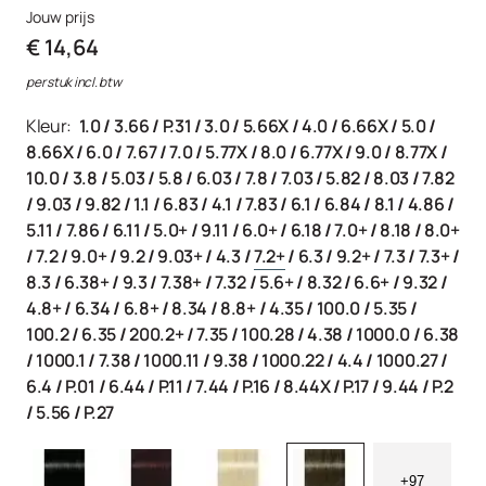
Jouw prijs
€ 14,64
per stuk incl. btw
Kleur:
1.0
/
3.66
/
P.31
/
3.0
/
5.66X
/
4.0
/
6.66X
/
5.0
/
8.66X
/
6.0
/
7.67
/
7.0
/
5.77X
/
8.0
/
6.77X
/
9.0
/
8.77X
/
10.0
/
3.8
/
5.03
/
5.8
/
6.03
/
7.8
/
7.03
/
5.82
/
8.03
/
7.82
/
9.03
/
9.82
/
1.1
/
6.83
/
4.1
/
7.83
/
6.1
/
6.84
/
8.1
/
4.86
/
5.11
/
7.86
/
6.11
/
5.0+
/
9.11
/
6.0+
/
6.18
/
7.0+
/
8.18
/
8.0+
/
7.2
/
9.0+
/
9.2
/
9.03+
/
4.3
/
7.2+
/
6.3
/
9.2+
/
7.3
/
7.3+
/
8.3
/
6.38+
/
9.3
/
7.38+
/
7.32
/
5.6+
/
8.32
/
6.6+
/
9.32
/
4.8+
/
6.34
/
6.8+
/
8.34
/
8.8+
/
4.35
/
100.0
/
5.35
/
100.2
/
6.35
/
200.2+
/
7.35
/
100.28
/
4.38
/
1000.0
/
6.38
/
1000.1
/
7.38
/
1000.11
/
9.38
/
1000.22
/
4.4
/
1000.27
/
6.4
/
P.01
/
6.44
/
P.11
/
7.44
/
P.16
/
8.44X
/
P.17
/
9.44
/
P.2
/
5.56
/
P.27
+97