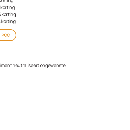
korting
korting
 korting
 korting
n PCC
timent neutraliseert ongewenste
kelwagen
ream Developer 2% (7 Vol.) 1000ml in de winkelw