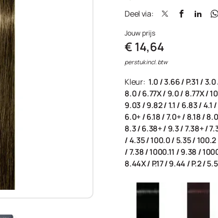
Deel via:
Jouw prijs
€ 14,64
per stuk incl. btw
Kleur:
1.0
/
3.66
/
P.31
/
3.0
8.0
/
6.77X
/
9.0
/
8.77X
/
10
9.03
/
9.82
/
1.1
/
6.83
/
4.1
6.0+
/
6.18
/
7.0+
/
8.18
/
8.
8.3
/
6.38+
/
9.3
/
7.38+
/
7.
/
4.35
/
100.0
/
5.35
/
100.2
/
7.38
/
1000.11
/
9.38
/
100
8.44X
/
P.17
/
9.44
/
P.2
/
5.