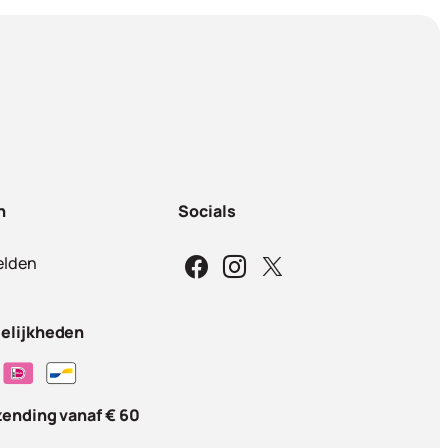
n
Socials
lden
elijkheden
zending vanaf € 60