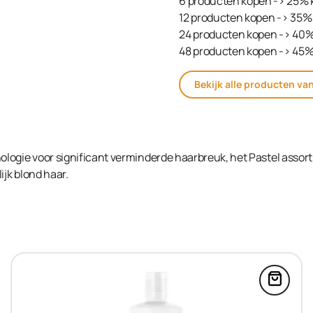
6 producten kopen -> 25% 
12 producten kopen -> 35% 
24 producten kopen -> 40%
48 producten kopen -> 45%
Bekijk alle producten va
logie voor significant verminderde haarbreuk, het Pastel assor
ijk blond haar.
Blonde Expert Ultra Lift Booster 10x10g in de win
Voeg C