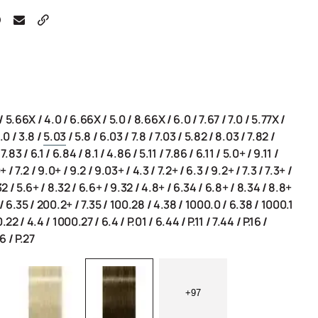
/
5.66X
/
4.0
/
6.66X
/
5.0
/
8.66X
/
6.0
/
7.67
/
7.0
/
5.77X
/
.0
/
3.8
/
5.03
/
5.8
/
6.03
/
7.8
/
7.03
/
5.82
/
8.03
/
7.82
/
/
7.83
/
6.1
/
6.84
/
8.1
/
4.86
/
5.11
/
7.86
/
6.11
/
5.0+
/
9.11
/
0+
/
7.2
/
9.0+
/
9.2
/
9.03+
/
4.3
/
7.2+
/
6.3
/
9.2+
/
7.3
/
7.3+
/
32
/
5.6+
/
8.32
/
6.6+
/
9.32
/
4.8+
/
6.34
/
6.8+
/
8.34
/
8.8+
/
6.35
/
200.2+
/
7.35
/
100.28
/
4.38
/
1000.0
/
6.38
/
1000.1
0.22
/
4.4
/
1000.27
/
6.4
/
P.01
/
6.44
/
P.11
/
7.44
/
P.16
/
56
/
P.27
+97