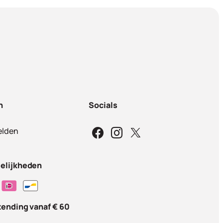
n
Socials
lden
elijkheden
zending vanaf € 60