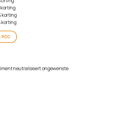
korting
korting
 korting
 korting
n PCC
timent neutraliseert ongewenste
kelwagen
ream Developer 2% (7 Vol.) 1000ml in de winkelw