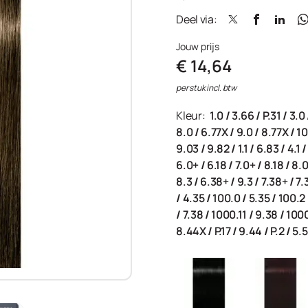
Deel via:
Jouw prijs
€ 14,64
per stuk incl. btw
Kleur:
1.0
/
3.66
/
P.31
/
3.0
8.0
/
6.77X
/
9.0
/
8.77X
/
10
9.03
/
9.82
/
1.1
/
6.83
/
4.1
6.0+
/
6.18
/
7.0+
/
8.18
/
8.
8.3
/
6.38+
/
9.3
/
7.38+
/
7.
/
4.35
/
100.0
/
5.35
/
100.2
/
7.38
/
1000.11
/
9.38
/
100
8.44X
/
P.17
/
9.44
/
P.2
/
5.