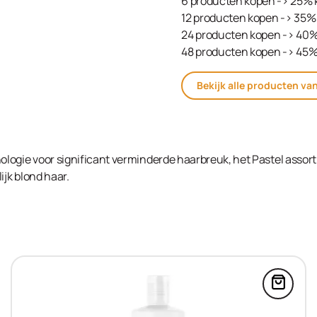
6 producten kopen -> 25% 
12 producten kopen -> 35% 
24 producten kopen -> 40%
48 producten kopen -> 45%
Bekijk alle producten va
logie voor significant verminderde haarbreuk, het Pastel assor
ijk blond haar.
Blonde Expert Ultra Lift Booster 10x10g in de win
Voeg C