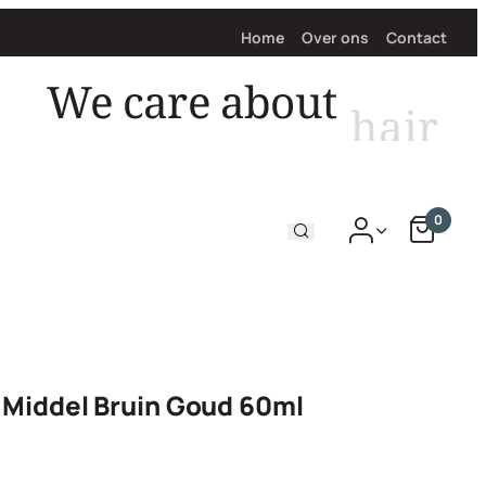
Home
Over ons
Contact
We care about
hair
0
 Middel Bruin Goud 60ml