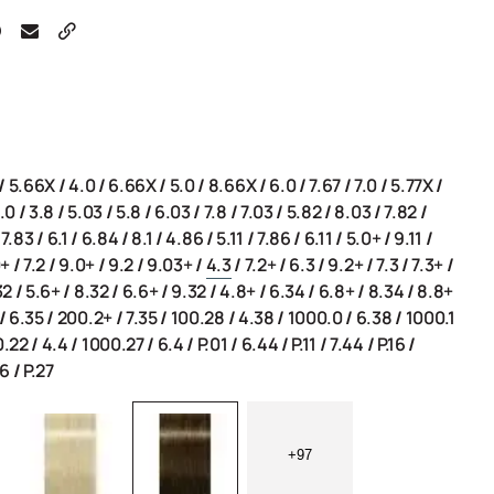
/
5.66X
/
4.0
/
6.66X
/
5.0
/
8.66X
/
6.0
/
7.67
/
7.0
/
5.77X
/
.0
/
3.8
/
5.03
/
5.8
/
6.03
/
7.8
/
7.03
/
5.82
/
8.03
/
7.82
/
/
7.83
/
6.1
/
6.84
/
8.1
/
4.86
/
5.11
/
7.86
/
6.11
/
5.0+
/
9.11
/
0+
/
7.2
/
9.0+
/
9.2
/
9.03+
/
4.3
/
7.2+
/
6.3
/
9.2+
/
7.3
/
7.3+
/
32
/
5.6+
/
8.32
/
6.6+
/
9.32
/
4.8+
/
6.34
/
6.8+
/
8.34
/
8.8+
/
6.35
/
200.2+
/
7.35
/
100.28
/
4.38
/
1000.0
/
6.38
/
1000.1
0.22
/
4.4
/
1000.27
/
6.4
/
P.01
/
6.44
/
P.11
/
7.44
/
P.16
/
56
/
P.27
+97