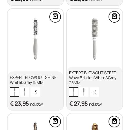
Voeg EXPERT BLOWOUT SHINE W
Voeg E
EXPERT BLOWOUT SPEED
EXPERT BLOWOUT SHINE
Wavy Bristles White&Grey
White&Grey 15MM
25MM
+5
+3
€ 23,95
€ 27,95
incl. btw
incl. btw
Voeg EXPERT BLOWOUT HEAT Nyl
Voeg E