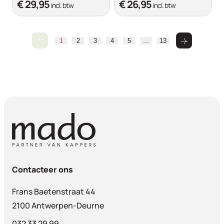
€ 29,95
€ 26,95
incl. btw
incl. btw
1
2
3
4
5
...
13
Contacteer ons
Frans Baetenstraat 44
2100 Antwerpen-Deurne
032 33 29 99