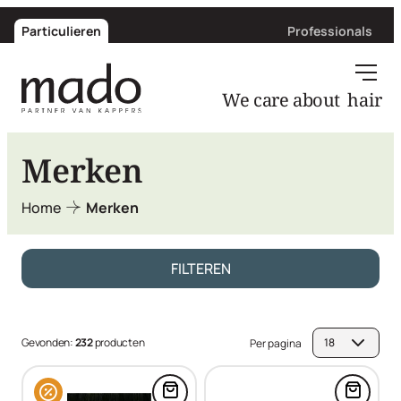
Particulieren
Professionals
hair
We care about
Merken
Home
Merken
FILTEREN
Gevonden:
232
producten
Per pagina
Voeg XpressColor 3.0 Dark Brown
Voeg M