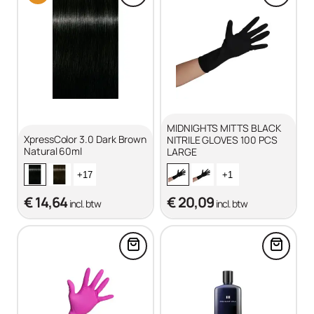
MIDNIGHTS MITTS BLACK
XpressColor 3.0 Dark Brown
NITRILE GLOVES 100 PCS
Natural 60ml
LARGE
+17
+1
€ 14,64
€ 20,09
incl. btw
incl. btw
Voeg FRAMAR PINK PAWS LARGE
Voeg A