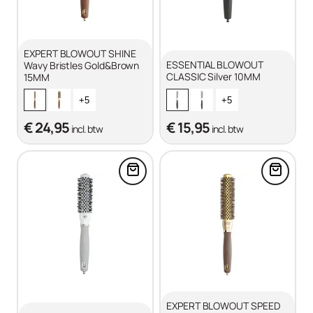
EXPERT BLOWOUT SHINE
ESSENTIAL BLOWOUT
Wavy Bristles Gold&Brown
CLASSIC Silver 10MM
15MM
+5
+5
€ 24,95
€ 15,95
incl. btw
incl. btw
Voeg EXPERT BLOWOUT GRIP Wa
Voeg E
EXPERT BLOWOUT SPEED