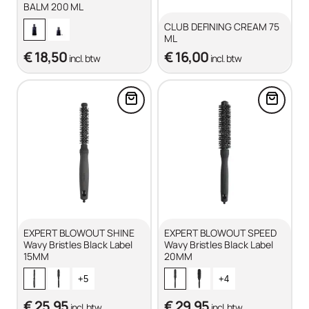
BALM 200 ML
CLUB DEFINING CREAM 75
ML
€ 18,50
€ 16,00
incl. btw
incl. btw
Voeg EXPERT BLOWOUT SHINE Wa
Voeg E
EXPERT BLOWOUT SHINE
EXPERT BLOWOUT SPEED
Wavy Bristles Black Label
Wavy Bristles Black Label
15MM
20MM
+5
+4
€ 25,95
€ 29,95
incl. btw
incl. btw