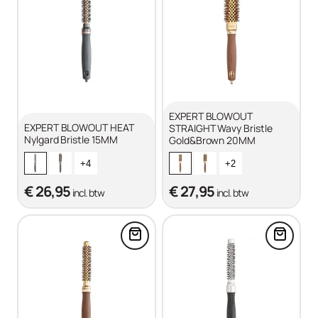
EXPERT BLOWOUT
EXPERT BLOWOUT HEAT
STRAIGHT Wavy Bristle
Nylgard Bristle 15MM
Gold&Brown 20MM
+4
+2
€ 26,95
€ 27,95
incl. btw
incl. btw
Voeg EXPERT BLOWOUT SHINE W
Voeg E