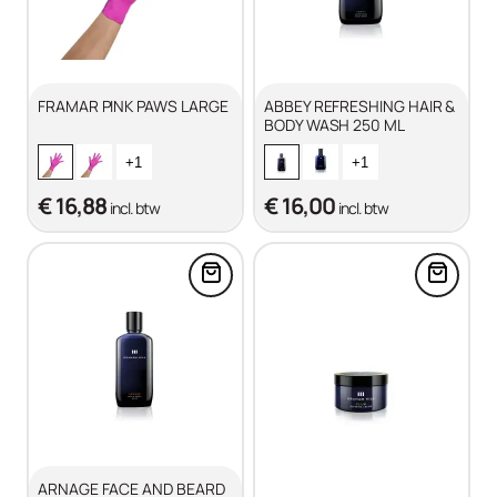
FRAMAR PINK PAWS LARGE
ABBEY REFRESHING HAIR &
BODY WASH 250 ML
+1
+1
€ 16,88
€ 16,00
incl. btw
incl. btw
Voeg ARNAGE FACE AND BEARD
Voeg C
ARNAGE FACE AND BEARD