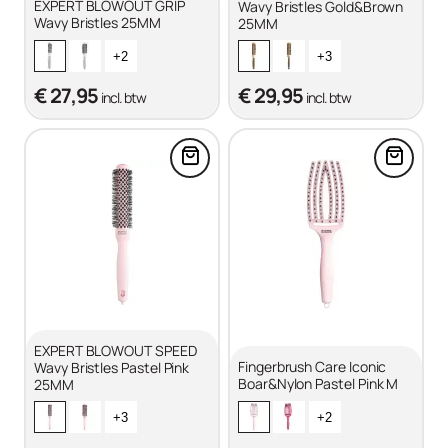
EXPERT BLOWOUT GRIP
Wavy Bristles Gold&Brown
Wavy Bristles 25MM
25MM
+2
+3
€ 27,95
€ 29,95
incl. btw
incl. btw
Voeg EXPERT BLOWOUT SPEED Wa
Voeg Fi
EXPERT BLOWOUT SPEED
Fingerbrush Care Iconic
Wavy Bristles Pastel Pink
Boar&Nylon Pastel Pink M
25MM
+3
+2