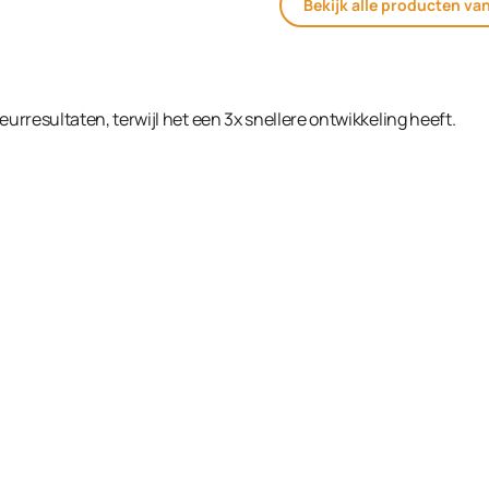
Bekijk alle producten va
eurresultaten, terwijl het een 3x snellere ontwikkeling heeft.
Cream Developer 2% (7 Vol.) 1000ml in de winke