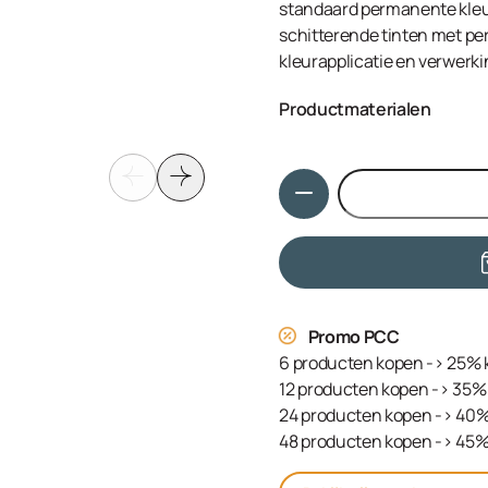
standaard permanente kleuri
schitterende tinten met per
kleurapplicatie en verwerki
Productmaterialen
Aqua (Water, Eau), Cetearyl
Sulfate, Ammonium Hydroxid
Hoeveelheid
Ethanolamine, Tetrasodium
Serine, Sodium Sulfite, PE
Hydroxyethylaminoanisole S
PEG-12 Allyl Ether, Linole
Sodium Chloride, Propylene
Promo PCC
6 producten kopen -> 25% 
12 producten kopen -> 35% 
24 producten kopen -> 40%
48 producten kopen -> 45%