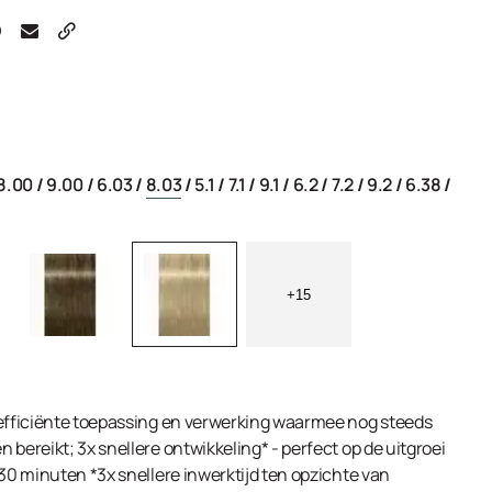
8.00
/
9.00
/
6.03
/
8.03
/
5.1
/
7.1
/
9.1
/
6.2
/
7.2
/
9.2
/
6.38
/
+15
 efficiënte toepassing en verwerking waarmee nog steeds
 bereikt; 3x snellere ontwikkeling* - perfect op de uitgroei
 30 minuten *3x snellere inwerktijd ten opzichte van