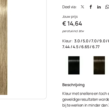
Deel via:
Jouw prijs
€ 14,64
per stuk incl. btw
Kleur:
3.0
/
5.0
/
7.0
/
9.0
/
7.44
/
4.5
/
6.65
/
6.77
Beschrijving
Kleur met snellere en toch
geweldige resultaten worden
bij te werken in minder dan