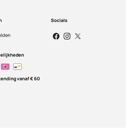
n
Socials
lden
elijkheden
zending vanaf € 60