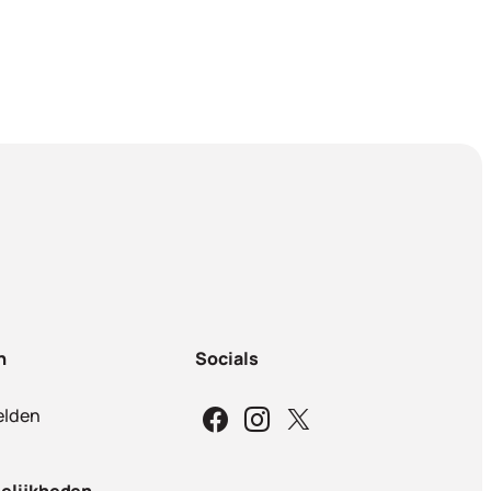
n
Socials
lden