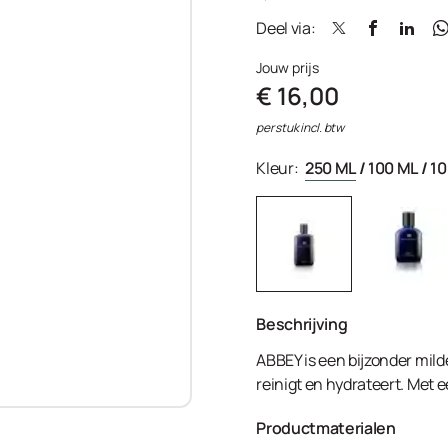
Deel via:
Jouw prijs
€ 16,00
per stuk incl. btw
Kleur:
250 ML
/
100 ML
/
10
Beschrijving
ABBEY is een bijzonder milde
reinigt en hydrateert. Met 
Productmaterialen