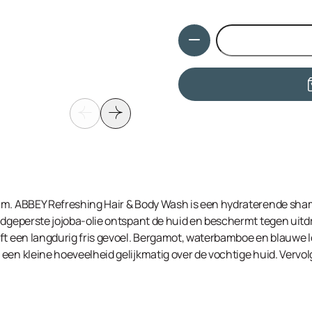
Aqua, Sodium Laureth Sulfa
20, Cocamide DEA, Disodiu
Hoeveelheid
Seed Oil, Hydroxypropyl Gua
Acid, Parfum, Glycerin, Me
Limonene, Hexyl Cinnamal, L
am. ABBEY Refreshing Hair & Body Wash is een hydraterende sha
oudgeperste jojoba-olie ontspant de huid en beschermt tegen uit
eft een langdurig fris gevoel. Bergamot, waterbamboe en blauwe 
een kleine hoeveelheid gelijkmatig over de vochtige huid. Vervo