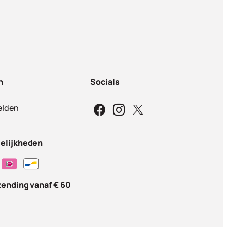
n
Socials
lden
elijkheden
zending vanaf € 60