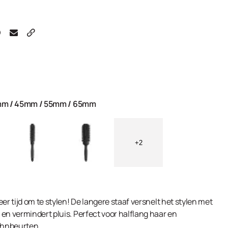
mm
/
45mm
/
55mm
/
65mm
+2
er tijd om te stylen! De langere staaf versnelt het stylen met
en vermindert pluis. Perfect voor halflang haar en
föhnbeurten.