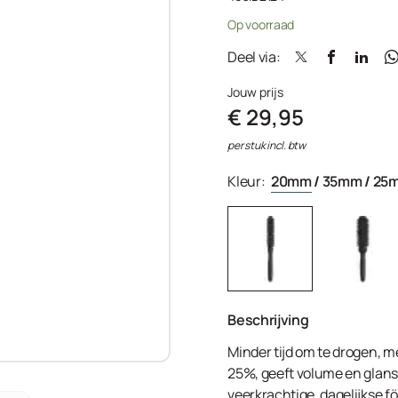
Op voorraad
Deel via:
Jouw prijs
€ 29,95
per stuk incl. btw
Kleur:
20mm
/
35mm
/
25
Beschrijving
Minder tijd om te drogen, me
25%, geeft volume en glans 
veerkrachtige, dagelijkse 