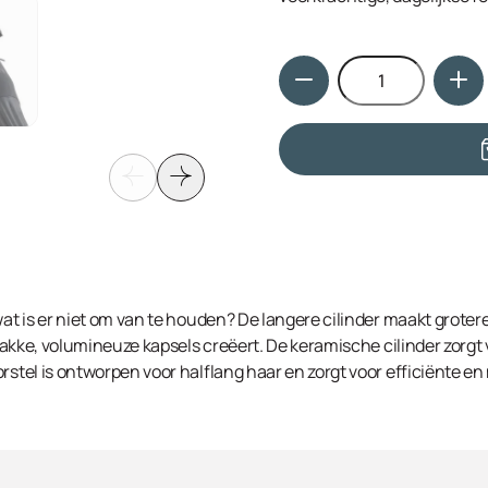
Hoeveelheid
wat is er niet om van te houden? De langere cilinder maakt groter
strakke, volumineuze kapsels creëert. De keramische cilinder zorgt
rstel is ontworpen voor halflang haar en zorgt voor efficiënte en