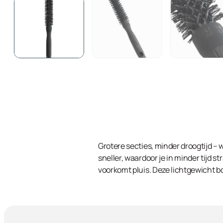
Grotere secties, minder droogtijd – 
sneller, waardoor je in minder tijd 
voorkomt pluis. Deze lichtgewicht bo