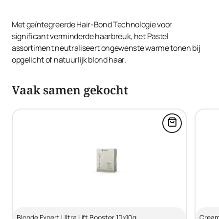
Met geïntegreerde Hair-Bond Technologie voor
significant verminderde haarbreuk, het Pastel
assortiment neutraliseert ongewenste warme tonen bij
opgelicht of natuurlijk blond haar.
Vaak samen gekocht
Voeg Blonde 
Blonde Expert Ultra Lift Booster 10x10g
Cream