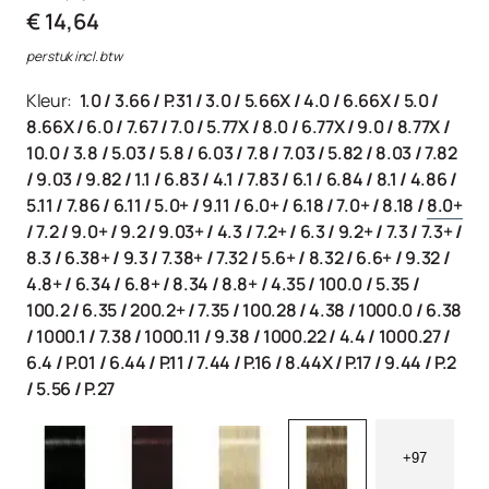
€ 14,64
per stuk incl. btw
Kleur:
1.0
/
3.66
/
P.31
/
3.0
/
5.66X
/
4.0
/
6.66X
/
5.0
/
8.66X
/
6.0
/
7.67
/
7.0
/
5.77X
/
8.0
/
6.77X
/
9.0
/
8.77X
/
10.0
/
3.8
/
5.03
/
5.8
/
6.03
/
7.8
/
7.03
/
5.82
/
8.03
/
7.82
/
9.03
/
9.82
/
1.1
/
6.83
/
4.1
/
7.83
/
6.1
/
6.84
/
8.1
/
4.86
/
5.11
/
7.86
/
6.11
/
5.0+
/
9.11
/
6.0+
/
6.18
/
7.0+
/
8.18
/
8.0+
/
7.2
/
9.0+
/
9.2
/
9.03+
/
4.3
/
7.2+
/
6.3
/
9.2+
/
7.3
/
7.3+
/
8.3
/
6.38+
/
9.3
/
7.38+
/
7.32
/
5.6+
/
8.32
/
6.6+
/
9.32
/
4.8+
/
6.34
/
6.8+
/
8.34
/
8.8+
/
4.35
/
100.0
/
5.35
/
100.2
/
6.35
/
200.2+
/
7.35
/
100.28
/
4.38
/
1000.0
/
6.38
/
1000.1
/
7.38
/
1000.11
/
9.38
/
1000.22
/
4.4
/
1000.27
/
6.4
/
P.01
/
6.44
/
P.11
/
7.44
/
P.16
/
8.44X
/
P.17
/
9.44
/
P.2
/
5.56
/
P.27
+97