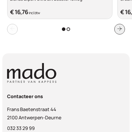
€ 16,76
€ 16
incl. btw
Contacteer ons
Frans Baetenstraat 44
2100 Antwerpen-Deurne
032 33 29 99