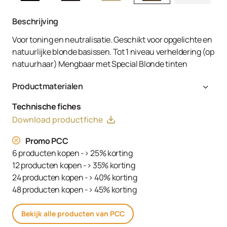
Beschrijving
Voor toning en neutralisatie. Geschikt voor opgelichte en
natuurlijke blonde basissen. Tot 1 niveau verheldering (op
natuurhaar) Mengbaar met Special Blonde tinten
Productmaterialen
Aqua (Water, Eau), Cetearyl Alcohol, Glyceryl Stearate
Technische fiches
SE, Ammonium Hydroxide, Toluene-2,5-Diamine Sulfate,
Download productfiche
Decyl Oleate, Sodium Cetearyl Sulfate, Resorcinol,
Tetrasodium EDTA, Parfum (Fragrance), Ethanolamine,
Promo PCC
m-Aminophenol, Glycerin, 1,3-Bis-(2,4-Diaminophenoxy)
6 producten kopen -> 25% korting
Propane HCl, Serine, PEG-12 Dimethicone, Ascorbic Acid,
12 producten kopen -> 35% korting
Sodium Hydrosulfite, Carbomer, Sodium Sulfate,
24 producten kopen -> 40% korting
Polyquaternium-2, Sodium Chloride, Linoleamidopropyl
48 producten kopen -> 45% korting
PG-Dimonium Chloride Phosphate, Propylene Glycol
Bekijk alle producten van PCC