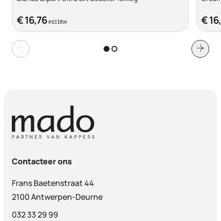
€ 16,76
€ 16
incl. btw
Contacteer ons
Frans Baetenstraat 44
2100 Antwerpen-Deurne
032 33 29 99