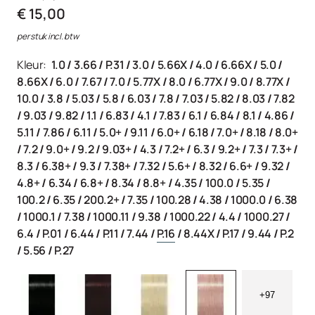
€ 15,00
per stuk incl. btw
Kleur:
1.0
/
3.66
/
P.31
/
3.0
/
5.66X
/
4.0
/
6.66X
/
5.0
/
8.66X
/
6.0
/
7.67
/
7.0
/
5.77X
/
8.0
/
6.77X
/
9.0
/
8.77X
/
10.0
/
3.8
/
5.03
/
5.8
/
6.03
/
7.8
/
7.03
/
5.82
/
8.03
/
7.82
/
9.03
/
9.82
/
1.1
/
6.83
/
4.1
/
7.83
/
6.1
/
6.84
/
8.1
/
4.86
/
5.11
/
7.86
/
6.11
/
5.0+
/
9.11
/
6.0+
/
6.18
/
7.0+
/
8.18
/
8.0+
/
7.2
/
9.0+
/
9.2
/
9.03+
/
4.3
/
7.2+
/
6.3
/
9.2+
/
7.3
/
7.3+
/
8.3
/
6.38+
/
9.3
/
7.38+
/
7.32
/
5.6+
/
8.32
/
6.6+
/
9.32
/
4.8+
/
6.34
/
6.8+
/
8.34
/
8.8+
/
4.35
/
100.0
/
5.35
/
100.2
/
6.35
/
200.2+
/
7.35
/
100.28
/
4.38
/
1000.0
/
6.38
/
1000.1
/
7.38
/
1000.11
/
9.38
/
1000.22
/
4.4
/
1000.27
/
6.4
/
P.01
/
6.44
/
P.11
/
7.44
/
P.16
/
8.44X
/
P.17
/
9.44
/
P.2
/
5.56
/
P.27
+97