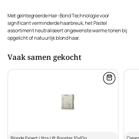
Met geïntegreerde Hair-Bond Technologie voor
significant verminderde haarbreuk, het Pastel
assortiment neutraliseert ongewenste warme tonen bij
opgelicht of natuurlijk blond haar.
Vaak samen gekocht
Voeg Blonde 
Blonde Expert Ultra Lift Booster 10x10g
Cream