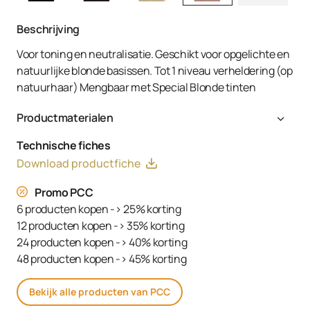
Beschrijving
Voor toning en neutralisatie. Geschikt voor opgelichte en
natuurlijke blonde basissen. Tot 1 niveau verheldering (op
natuurhaar) Mengbaar met Special Blonde tinten
Productmaterialen
Aqua (Water, Eau), Cetearyl Alcohol, Glyceryl Stearate
Technische fiches
SE, Ammonium Hydroxide, Toluene-2,5-Diamine Sulfate,
Download productfiche
Decyl Oleate, Sodium Cetearyl Sulfate, Resorcinol,
Tetrasodium EDTA, Parfum (Fragrance), Ethanolamine,
Promo PCC
m-Aminophenol, Glycerin, 1,3-Bis-(2,4-Diaminophenoxy)
6 producten kopen -> 25% korting
Propane HCl, Serine, PEG-12 Dimethicone, Ascorbic Acid,
12 producten kopen -> 35% korting
Sodium Hydrosulfite, Carbomer, Sodium Sulfate,
24 producten kopen -> 40% korting
Polyquaternium-2, Sodium Chloride, Linoleamidopropyl
48 producten kopen -> 45% korting
PG-Dimonium Chloride Phosphate, Propylene Glycol
Bekijk alle producten van PCC