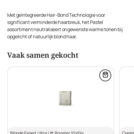
Met geïntegreerde Hair-Bond Technologie voor
significant verminderde haarbreuk, het Pastel
assortiment neutraliseert ongewenste warme tonen bij
opgelicht of natuurlijk blond haar.
Vaak samen gekocht
Voeg Blonde 
Blonde Expert Ultra Lift Booster 10x10g
Cream