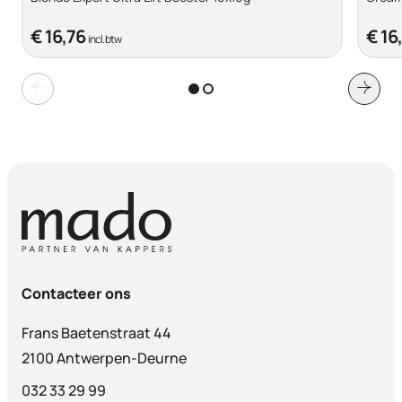
€ 16,76
€ 16
incl. btw
Contacteer ons
Frans Baetenstraat 44
2100 Antwerpen-Deurne
032 33 29 99