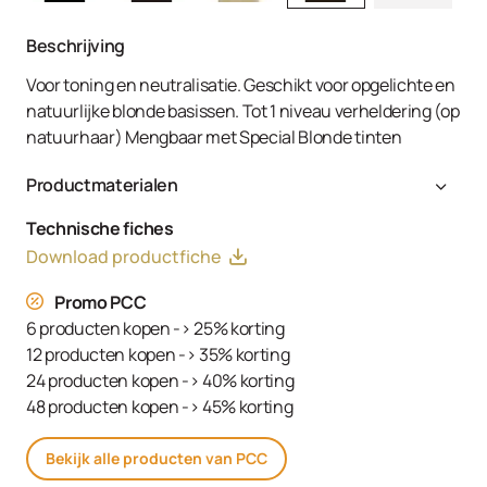
Beschrijving
Voor toning en neutralisatie. Geschikt voor opgelichte en
natuurlijke blonde basissen. Tot 1 niveau verheldering (op
natuurhaar) Mengbaar met Special Blonde tinten
Productmaterialen
Aqua (Water, Eau), Cetearyl Alcohol, Glyceryl Stearate
Technische fiches
SE, Ammonium Hydroxide, Toluene-2,5-Diamine Sulfate,
Download productfiche
Decyl Oleate, Sodium Cetearyl Sulfate, Resorcinol,
Tetrasodium EDTA, Parfum (Fragrance), Ethanolamine,
Promo PCC
m-Aminophenol, Glycerin, 1,3-Bis-(2,4-Diaminophenoxy)
6 producten kopen -> 25% korting
Propane HCl, Serine, PEG-12 Dimethicone, Ascorbic Acid,
12 producten kopen -> 35% korting
Sodium Hydrosulfite, Carbomer, Sodium Sulfate,
24 producten kopen -> 40% korting
Polyquaternium-2, Sodium Chloride, Linoleamidopropyl
48 producten kopen -> 45% korting
PG-Dimonium Chloride Phosphate, Propylene Glycol
Bekijk alle producten van PCC