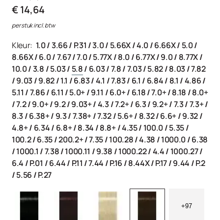
€ 14,64
per stuk incl. btw
Kleur:
1.0
/
3.66
/
P.31
/
3.0
/
5.66X
/
4.0
/
6.66X
/
5.0
/
8.66X
/
6.0
/
7.67
/
7.0
/
5.77X
/
8.0
/
6.77X
/
9.0
/
8.77X
/
10.0
/
3.8
/
5.03
/
5.8
/
6.03
/
7.8
/
7.03
/
5.82
/
8.03
/
7.82
/
9.03
/
9.82
/
1.1
/
6.83
/
4.1
/
7.83
/
6.1
/
6.84
/
8.1
/
4.86
/
5.11
/
7.86
/
6.11
/
5.0+
/
9.11
/
6.0+
/
6.18
/
7.0+
/
8.18
/
8.0+
/
7.2
/
9.0+
/
9.2
/
9.03+
/
4.3
/
7.2+
/
6.3
/
9.2+
/
7.3
/
7.3+
/
8.3
/
6.38+
/
9.3
/
7.38+
/
7.32
/
5.6+
/
8.32
/
6.6+
/
9.32
/
4.8+
/
6.34
/
6.8+
/
8.34
/
8.8+
/
4.35
/
100.0
/
5.35
/
100.2
/
6.35
/
200.2+
/
7.35
/
100.28
/
4.38
/
1000.0
/
6.38
/
1000.1
/
7.38
/
1000.11
/
9.38
/
1000.22
/
4.4
/
1000.27
/
6.4
/
P.01
/
6.44
/
P.11
/
7.44
/
P.16
/
8.44X
/
P.17
/
9.44
/
P.2
/
5.56
/
P.27
+97