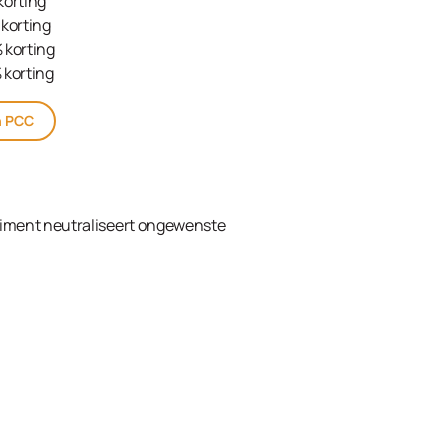
korting
korting
 korting
 korting
n PCC
timent neutraliseert ongewenste
kelwagen
ream Developer 2% (7 Vol.) 1000ml in de winkelw