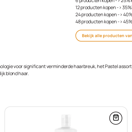
6 producten kopen -> 25% 
12 producten kopen -> 35% 
24 producten kopen -> 40%
48 producten kopen -> 45%
Bekijk alle producten va
logie voor significant verminderde haarbreuk, het Pastel assor
ijk blond haar.
Blonde Expert Ultra Lift Booster 10x10g in de win
Voeg C