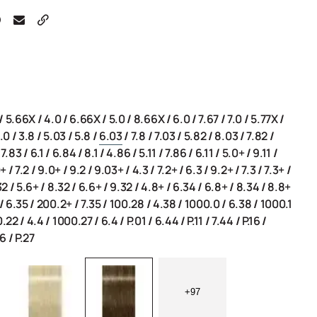
/
5.66X
/
4.0
/
6.66X
/
5.0
/
8.66X
/
6.0
/
7.67
/
7.0
/
5.77X
/
.0
/
3.8
/
5.03
/
5.8
/
6.03
/
7.8
/
7.03
/
5.82
/
8.03
/
7.82
/
/
7.83
/
6.1
/
6.84
/
8.1
/
4.86
/
5.11
/
7.86
/
6.11
/
5.0+
/
9.11
/
0+
/
7.2
/
9.0+
/
9.2
/
9.03+
/
4.3
/
7.2+
/
6.3
/
9.2+
/
7.3
/
7.3+
/
32
/
5.6+
/
8.32
/
6.6+
/
9.32
/
4.8+
/
6.34
/
6.8+
/
8.34
/
8.8+
/
6.35
/
200.2+
/
7.35
/
100.28
/
4.38
/
1000.0
/
6.38
/
1000.1
0.22
/
4.4
/
1000.27
/
6.4
/
P.01
/
6.44
/
P.11
/
7.44
/
P.16
/
56
/
P.27
+97