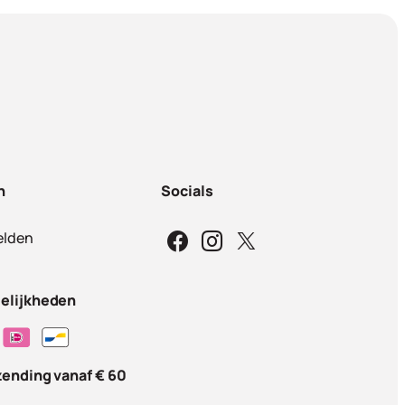
n
Socials
lden
elijkheden
zending vanaf € 60