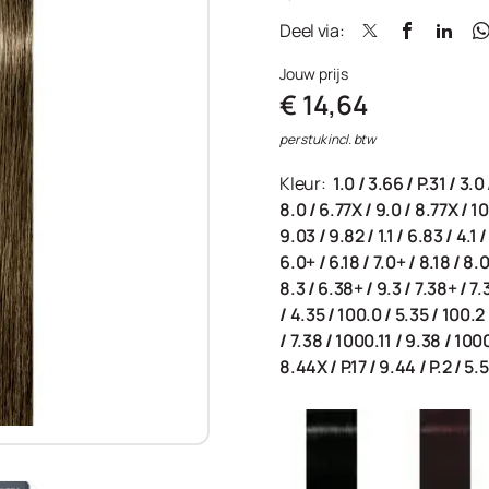
Deel via:
Jouw prijs
€ 14,64
per stuk incl. btw
Kleur:
1.0
/
3.66
/
P.31
/
3.0
8.0
/
6.77X
/
9.0
/
8.77X
/
10
9.03
/
9.82
/
1.1
/
6.83
/
4.1
6.0+
/
6.18
/
7.0+
/
8.18
/
8.
8.3
/
6.38+
/
9.3
/
7.38+
/
7.
/
4.35
/
100.0
/
5.35
/
100.2
/
7.38
/
1000.11
/
9.38
/
100
8.44X
/
P.17
/
9.44
/
P.2
/
5.