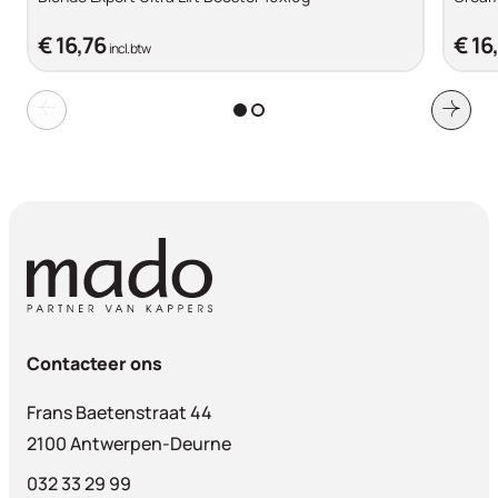
€ 16,76
€ 16
incl. btw
Contacteer ons
Frans Baetenstraat 44
2100 Antwerpen-Deurne
032 33 29 99