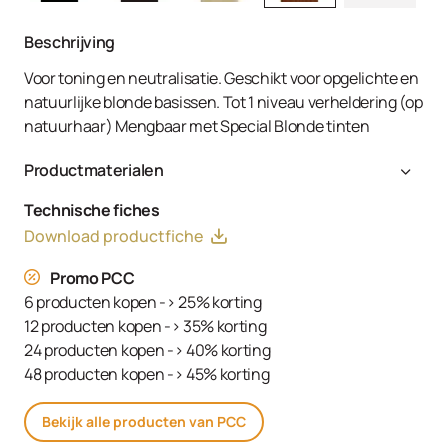
Beschrijving
Voor toning en neutralisatie. Geschikt voor opgelichte en
natuurlijke blonde basissen. Tot 1 niveau verheldering (op
natuurhaar) Mengbaar met Special Blonde tinten
Productmaterialen
Aqua (Water, Eau), Cetearyl Alcohol, Glyceryl Stearate
Technische fiches
SE, Ammonium Hydroxide, Toluene-2,5-Diamine Sulfate,
Download productfiche
Decyl Oleate, Sodium Cetearyl Sulfate, Resorcinol,
Tetrasodium EDTA, Parfum (Fragrance), Ethanolamine,
Promo PCC
m-Aminophenol, Glycerin, 1,3-Bis-(2,4-Diaminophenoxy)
6 producten kopen -> 25% korting
Propane HCl, Serine, PEG-12 Dimethicone, Ascorbic Acid,
12 producten kopen -> 35% korting
Sodium Hydrosulfite, Carbomer, Sodium Sulfate,
24 producten kopen -> 40% korting
Polyquaternium-2, Sodium Chloride, Linoleamidopropyl
48 producten kopen -> 45% korting
PG-Dimonium Chloride Phosphate, Propylene Glycol
Bekijk alle producten van PCC