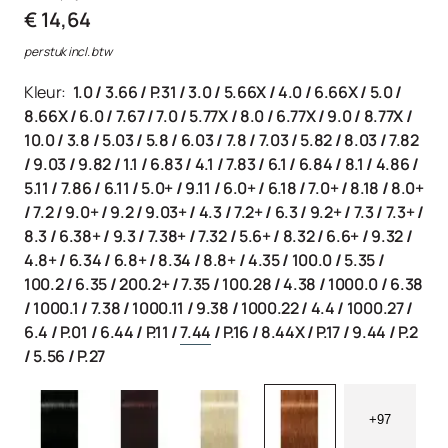
€ 14,64
per stuk incl. btw
Kleur:
1.0
/
3.66
/
P.31
/
3.0
/
5.66X
/
4.0
/
6.66X
/
5.0
/
8.66X
/
6.0
/
7.67
/
7.0
/
5.77X
/
8.0
/
6.77X
/
9.0
/
8.77X
/
10.0
/
3.8
/
5.03
/
5.8
/
6.03
/
7.8
/
7.03
/
5.82
/
8.03
/
7.82
/
9.03
/
9.82
/
1.1
/
6.83
/
4.1
/
7.83
/
6.1
/
6.84
/
8.1
/
4.86
/
5.11
/
7.86
/
6.11
/
5.0+
/
9.11
/
6.0+
/
6.18
/
7.0+
/
8.18
/
8.0+
/
7.2
/
9.0+
/
9.2
/
9.03+
/
4.3
/
7.2+
/
6.3
/
9.2+
/
7.3
/
7.3+
/
8.3
/
6.38+
/
9.3
/
7.38+
/
7.32
/
5.6+
/
8.32
/
6.6+
/
9.32
/
4.8+
/
6.34
/
6.8+
/
8.34
/
8.8+
/
4.35
/
100.0
/
5.35
/
100.2
/
6.35
/
200.2+
/
7.35
/
100.28
/
4.38
/
1000.0
/
6.38
/
1000.1
/
7.38
/
1000.11
/
9.38
/
1000.22
/
4.4
/
1000.27
/
6.4
/
P.01
/
6.44
/
P.11
/
7.44
/
P.16
/
8.44X
/
P.17
/
9.44
/
P.2
/
5.56
/
P.27
+97