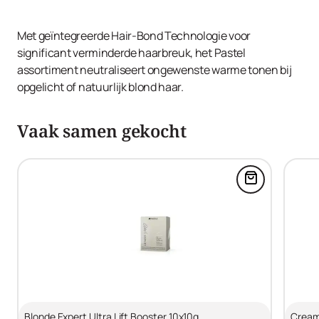
Met geïntegreerde Hair-Bond Technologie voor
significant verminderde haarbreuk, het Pastel
assortiment neutraliseert ongewenste warme tonen bij
opgelicht of natuurlijk blond haar.
Vaak samen gekocht
Voeg Blonde 
Blonde Expert Ultra Lift Booster 10x10g
Cream