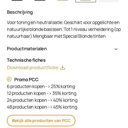
Beschrijving
Voor toning en neutralisatie. Geschikt voor opgelichte en
natuurlijke blonde basissen. Tot 1 niveau verheldering (op
natuurhaar) Mengbaar met Special Blonde tinten
Productmaterialen
Aqua (Water, Eau), Cetearyl Alcohol, Glyceryl Stearate
Technische fiches
SE, Ammonium Hydroxide, Toluene-2,5-Diamine Sulfate,
Download productfiche
Decyl Oleate, Sodium Cetearyl Sulfate, Resorcinol,
Tetrasodium EDTA, Parfum (Fragrance), Ethanolamine,
Promo PCC
m-Aminophenol, Glycerin, 1,3-Bis-(2,4-Diaminophenoxy)
6 producten kopen -> 25% korting
Propane HCl, Serine, PEG-12 Dimethicone, Ascorbic Acid,
12 producten kopen -> 35% korting
Sodium Hydrosulfite, Carbomer, Sodium Sulfate,
24 producten kopen -> 40% korting
Polyquaternium-2, Sodium Chloride, Linoleamidopropyl
48 producten kopen -> 45% korting
PG-Dimonium Chloride Phosphate, Propylene Glycol
Bekijk alle producten van PCC