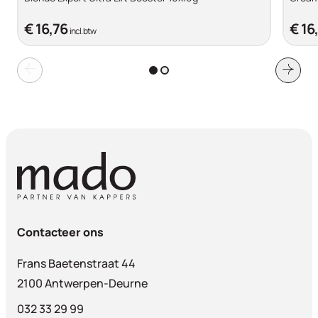
€ 16,76
€ 16
incl. btw
Contacteer ons
Frans Baetenstraat 44
2100 Antwerpen-Deurne
032 33 29 99