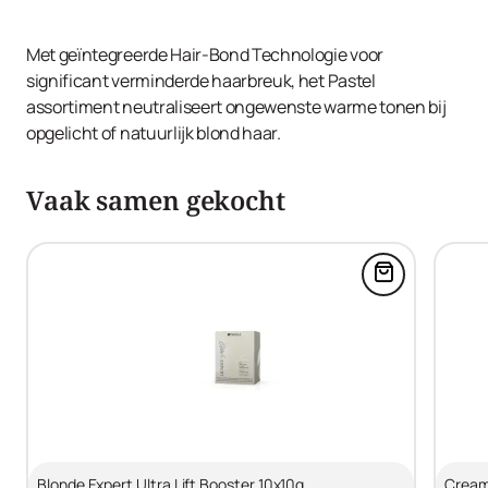
Met geïntegreerde Hair-Bond Technologie voor
significant verminderde haarbreuk, het Pastel
assortiment neutraliseert ongewenste warme tonen bij
opgelicht of natuurlijk blond haar.
Vaak samen gekocht
Voeg Blonde 
Blonde Expert Ultra Lift Booster 10x10g
Cream