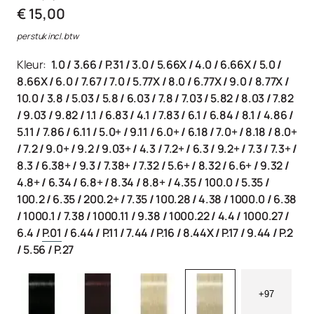
€ 15,00
per stuk incl. btw
Kleur:
1.0
/
3.66
/
P.31
/
3.0
/
5.66X
/
4.0
/
6.66X
/
5.0
/
8.66X
/
6.0
/
7.67
/
7.0
/
5.77X
/
8.0
/
6.77X
/
9.0
/
8.77X
/
10.0
/
3.8
/
5.03
/
5.8
/
6.03
/
7.8
/
7.03
/
5.82
/
8.03
/
7.82
/
9.03
/
9.82
/
1.1
/
6.83
/
4.1
/
7.83
/
6.1
/
6.84
/
8.1
/
4.86
/
5.11
/
7.86
/
6.11
/
5.0+
/
9.11
/
6.0+
/
6.18
/
7.0+
/
8.18
/
8.0+
/
7.2
/
9.0+
/
9.2
/
9.03+
/
4.3
/
7.2+
/
6.3
/
9.2+
/
7.3
/
7.3+
/
8.3
/
6.38+
/
9.3
/
7.38+
/
7.32
/
5.6+
/
8.32
/
6.6+
/
9.32
/
4.8+
/
6.34
/
6.8+
/
8.34
/
8.8+
/
4.35
/
100.0
/
5.35
/
100.2
/
6.35
/
200.2+
/
7.35
/
100.28
/
4.38
/
1000.0
/
6.38
/
1000.1
/
7.38
/
1000.11
/
9.38
/
1000.22
/
4.4
/
1000.27
/
6.4
/
P.01
/
6.44
/
P.11
/
7.44
/
P.16
/
8.44X
/
P.17
/
9.44
/
P.2
/
5.56
/
P.27
+97