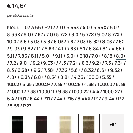
€ 14,64
per stuk incl. btw
Kleur:
1.0
/
3.66
/
P.31
/
3.0
/
5.66X
/
4.0
/
6.66X
/
5.0
/
8.66X
/
6.0
/
7.67
/
7.0
/
5.77X
/
8.0
/
6.77X
/
9.0
/
8.77X
/
10.0
/
3.8
/
5.03
/
5.8
/
6.03
/
7.8
/
7.03
/
5.82
/
8.03
/
7.82
/
9.03
/
9.82
/
1.1
/
6.83
/
4.1
/
7.83
/
6.1
/
6.84
/
8.1
/
4.86
/
5.11
/
7.86
/
6.11
/
5.0+
/
9.11
/
6.0+
/
6.18
/
7.0+
/
8.18
/
8.0+
/
7.2
/
9.0+
/
9.2
/
9.03+
/
4.3
/
7.2+
/
6.3
/
9.2+
/
7.3
/
7.3+
/
8.3
/
6.38+
/
9.3
/
7.38+
/
7.32
/
5.6+
/
8.32
/
6.6+
/
9.32
/
4.8+
/
6.34
/
6.8+
/
8.34
/
8.8+
/
4.35
/
100.0
/
5.35
/
100.2
/
6.35
/
200.2+
/
7.35
/
100.28
/
4.38
/
1000.0
/
6.38
/
1000.1
/
7.38
/
1000.11
/
9.38
/
1000.22
/
4.4
/
1000.27
/
6.4
/
P.01
/
6.44
/
P.11
/
7.44
/
P.16
/
8.44X
/
P.17
/
9.44
/
P.2
/
5.56
/
P.27
+97