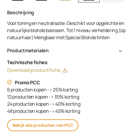
Beschrijving
Voor toning en neutralisatie. Geschikt voor opgelichte en
natuurlijke blonde basissen. Tot 1 niveau verheldering (op
natuurhaar) Mengbaar met Special Blonde tinten
Productmaterialen
Aqua (Water, Eau), Cetearyl Alcohol, Glyceryl Stearate
Technische fiches
SE, Ammonium Hydroxide, Toluene-2,5-Diamine Sulfate,
Download productfiche
Decyl Oleate, Sodium Cetearyl Sulfate, Resorcinol,
Tetrasodium EDTA, Parfum (Fragrance), Ethanolamine,
Promo PCC
m-Aminophenol, Glycerin, 1,3-Bis-(2,4-Diaminophenoxy)
6 producten kopen -> 25% korting
Propane HCl, Serine, PEG-12 Dimethicone, Ascorbic Acid,
12 producten kopen -> 35% korting
Sodium Hydrosulfite, Carbomer, Sodium Sulfate,
24 producten kopen -> 40% korting
Polyquaternium-2, Sodium Chloride, Linoleamidopropyl
48 producten kopen -> 45% korting
PG-Dimonium Chloride Phosphate, Propylene Glycol
Bekijk alle producten van PCC