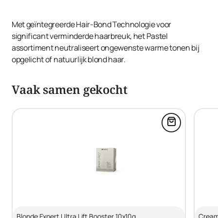
Met geïntegreerde Hair-Bond Technologie voor
significant verminderde haarbreuk, het Pastel
assortiment neutraliseert ongewenste warme tonen bij
opgelicht of natuurlijk blond haar.
Vaak samen gekocht
Voeg Blonde 
Blonde Expert Ultra Lift Booster 10x10g
Cream