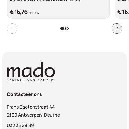
€ 16,76
€ 16
incl. btw
Contacteer ons
Frans Baetenstraat 44
2100 Antwerpen-Deurne
032 33 29 99