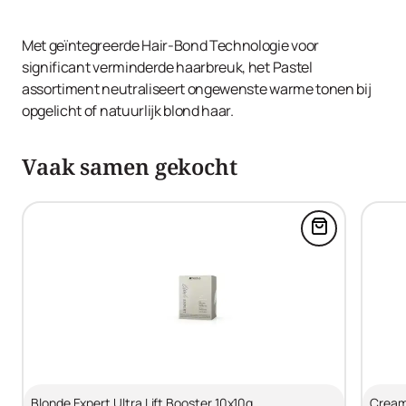
Met geïntegreerde Hair-Bond Technologie voor
significant verminderde haarbreuk, het Pastel
assortiment neutraliseert ongewenste warme tonen bij
opgelicht of natuurlijk blond haar.
Vaak samen gekocht
Voeg Blonde 
Blonde Expert Ultra Lift Booster 10x10g
Cream