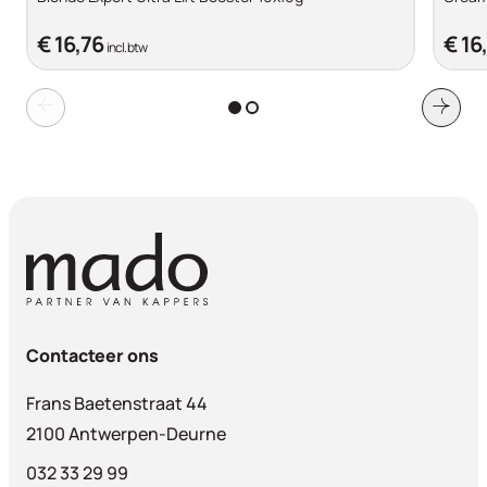
€ 16,76
€ 16
incl. btw
Contacteer ons
Frans Baetenstraat 44
2100 Antwerpen-Deurne
032 33 29 99