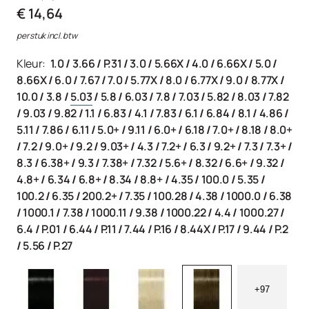
€ 14,64
per stuk incl. btw
Kleur:
1.0
/
3.66
/
P.31
/
3.0
/
5.66X
/
4.0
/
6.66X
/
5.0
/
8.66X
/
6.0
/
7.67
/
7.0
/
5.77X
/
8.0
/
6.77X
/
9.0
/
8.77X
/
10.0
/
3.8
/
5.03
/
5.8
/
6.03
/
7.8
/
7.03
/
5.82
/
8.03
/
7.82
/
9.03
/
9.82
/
1.1
/
6.83
/
4.1
/
7.83
/
6.1
/
6.84
/
8.1
/
4.86
/
5.11
/
7.86
/
6.11
/
5.0+
/
9.11
/
6.0+
/
6.18
/
7.0+
/
8.18
/
8.0+
/
7.2
/
9.0+
/
9.2
/
9.03+
/
4.3
/
7.2+
/
6.3
/
9.2+
/
7.3
/
7.3+
/
8.3
/
6.38+
/
9.3
/
7.38+
/
7.32
/
5.6+
/
8.32
/
6.6+
/
9.32
/
4.8+
/
6.34
/
6.8+
/
8.34
/
8.8+
/
4.35
/
100.0
/
5.35
/
100.2
/
6.35
/
200.2+
/
7.35
/
100.28
/
4.38
/
1000.0
/
6.38
/
1000.1
/
7.38
/
1000.11
/
9.38
/
1000.22
/
4.4
/
1000.27
/
6.4
/
P.01
/
6.44
/
P.11
/
7.44
/
P.16
/
8.44X
/
P.17
/
9.44
/
P.2
/
5.56
/
P.27
+97