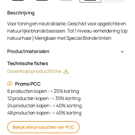
Beschrijving
Voor toning en neutralisatie. Geschikt voor opgelichte en
natuurlijke blonde basissen. Tot 1 niveau verheldering (op
natuurhaar) Mengbaar met Special Blonde tinten
Productmaterialen
Aqua (Water, Eau), Cetearyl Alcohol, Glyceryl Stearate
Technische fiches
SE, Ammonium Hydroxide, Toluene-2,5-Diamine Sulfate,
Download productfiche
Decyl Oleate, Sodium Cetearyl Sulfate, Resorcinol,
Tetrasodium EDTA, Parfum (Fragrance), Ethanolamine,
Promo PCC
m-Aminophenol, Glycerin, 1,3-Bis-(2,4-Diaminophenoxy)
6 producten kopen -> 25% korting
Propane HCl, Serine, PEG-12 Dimethicone, Ascorbic Acid,
12 producten kopen -> 35% korting
Sodium Hydrosulfite, Carbomer, Sodium Sulfate,
24 producten kopen -> 40% korting
Polyquaternium-2, Sodium Chloride, Linoleamidopropyl
48 producten kopen -> 45% korting
PG-Dimonium Chloride Phosphate, Propylene Glycol
Bekijk alle producten van PCC