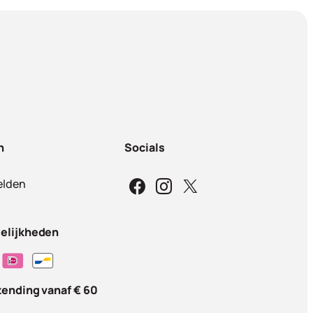
n
Socials
lden
elijkheden
zending vanaf € 60