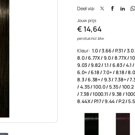
Deel via:
Jouw prijs
€ 14,64
per stuk incl. btw
Kleur:
1.0
/
3.66
/
P.31
/
3.0
8.0
/
6.77X
/
9.0
/
8.77X
/
10
9.03
/
9.82
/
1.1
/
6.83
/
4.1
6.0+
/
6.18
/
7.0+
/
8.18
/
8.
8.3
/
6.38+
/
9.3
/
7.38+
/
7.
/
4.35
/
100.0
/
5.35
/
100.2
/
7.38
/
1000.11
/
9.38
/
100
8.44X
/
P.17
/
9.44
/
P.2
/
5.