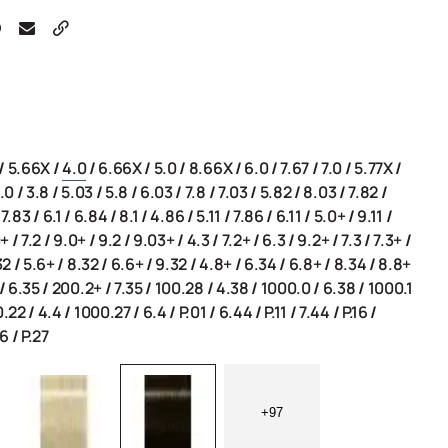
/
5.66X
/
4.0
/
6.66X
/
5.0
/
8.66X
/
6.0
/
7.67
/
7.0
/
5.77X
/
.0
/
3.8
/
5.03
/
5.8
/
6.03
/
7.8
/
7.03
/
5.82
/
8.03
/
7.82
/
/
7.83
/
6.1
/
6.84
/
8.1
/
4.86
/
5.11
/
7.86
/
6.11
/
5.0+
/
9.11
/
0+
/
7.2
/
9.0+
/
9.2
/
9.03+
/
4.3
/
7.2+
/
6.3
/
9.2+
/
7.3
/
7.3+
/
32
/
5.6+
/
8.32
/
6.6+
/
9.32
/
4.8+
/
6.34
/
6.8+
/
8.34
/
8.8+
/
6.35
/
200.2+
/
7.35
/
100.28
/
4.38
/
1000.0
/
6.38
/
1000.1
0.22
/
4.4
/
1000.27
/
6.4
/
P.01
/
6.44
/
P.11
/
7.44
/
P.16
/
56
/
P.27
+97