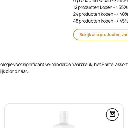
6 producten kopen -> 25% 
12 producten kopen -> 35% 
24 producten kopen -> 40%
48 producten kopen -> 45%
Bekijk alle producten va
logie voor significant verminderde haarbreuk, het Pastel assor
ijk blond haar.
Blonde Expert Ultra Lift Booster 10x10g in de win
Voeg C