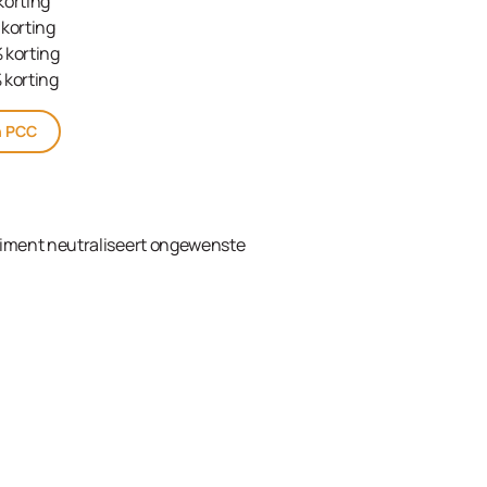
korting
korting
 korting
 korting
n PCC
timent neutraliseert ongewenste
kelwagen
ream Developer 2% (7 Vol.) 1000ml in de winkelw