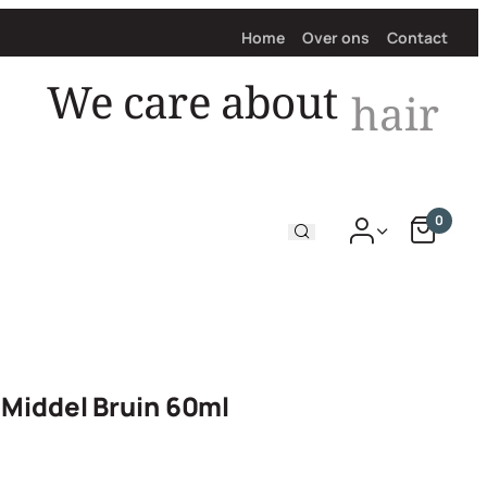
Home
Over ons
Contact
We care about
hair
0
 Middel Bruin 60ml