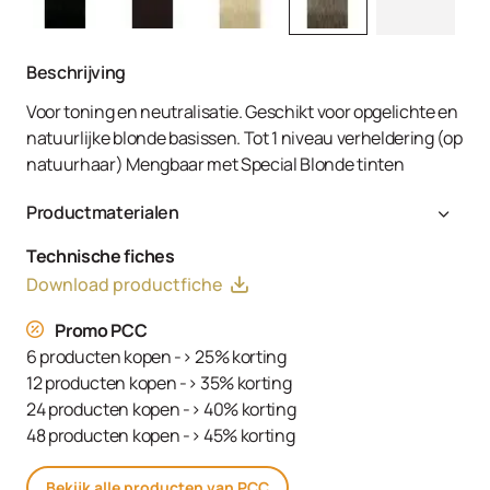
Beschrijving
Voor toning en neutralisatie. Geschikt voor opgelichte en
natuurlijke blonde basissen. Tot 1 niveau verheldering (op
natuurhaar) Mengbaar met Special Blonde tinten
Productmaterialen
Aqua (Water, Eau), Cetearyl Alcohol, Glyceryl Stearate
Technische fiches
SE, Ammonium Hydroxide, Toluene-2,5-Diamine Sulfate,
Download productfiche
Decyl Oleate, Sodium Cetearyl Sulfate, Resorcinol,
Tetrasodium EDTA, Parfum (Fragrance), Ethanolamine,
Promo PCC
m-Aminophenol, Glycerin, 1,3-Bis-(2,4-Diaminophenoxy)
6 producten kopen -> 25% korting
Propane HCl, Serine, PEG-12 Dimethicone, Ascorbic Acid,
12 producten kopen -> 35% korting
Sodium Hydrosulfite, Carbomer, Sodium Sulfate,
24 producten kopen -> 40% korting
Polyquaternium-2, Sodium Chloride, Linoleamidopropyl
48 producten kopen -> 45% korting
PG-Dimonium Chloride Phosphate, Propylene Glycol
Bekijk alle producten van PCC