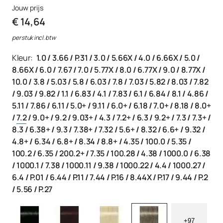
Jouw prijs
€ 14,64
per stuk incl. btw
Kleur:
1.0
/
3.66
/
P.31
/
3.0
/
5.66X
/
4.0
/
6.66X
/
5.0
/
8.66X
/
6.0
/
7.67
/
7.0
/
5.77X
/
8.0
/
6.77X
/
9.0
/
8.77X
/
10.0
/
3.8
/
5.03
/
5.8
/
6.03
/
7.8
/
7.03
/
5.82
/
8.03
/
7.82
/
9.03
/
9.82
/
1.1
/
6.83
/
4.1
/
7.83
/
6.1
/
6.84
/
8.1
/
4.86
/
5.11
/
7.86
/
6.11
/
5.0+
/
9.11
/
6.0+
/
6.18
/
7.0+
/
8.18
/
8.0+
/
7.2
/
9.0+
/
9.2
/
9.03+
/
4.3
/
7.2+
/
6.3
/
9.2+
/
7.3
/
7.3+
/
8.3
/
6.38+
/
9.3
/
7.38+
/
7.32
/
5.6+
/
8.32
/
6.6+
/
9.32
/
4.8+
/
6.34
/
6.8+
/
8.34
/
8.8+
/
4.35
/
100.0
/
5.35
/
100.2
/
6.35
/
200.2+
/
7.35
/
100.28
/
4.38
/
1000.0
/
6.38
/
1000.1
/
7.38
/
1000.11
/
9.38
/
1000.22
/
4.4
/
1000.27
/
6.4
/
P.01
/
6.44
/
P.11
/
7.44
/
P.16
/
8.44X
/
P.17
/
9.44
/
P.2
/
5.56
/
P.27
+97