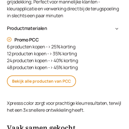
grijsdekking; Perfect voor mannelijke klanten -
kleurapplicatie en verwerking direct bij de terugspoeling
in slechts een paar minuten
Productmaterialen
Aqua (Water, Eau), Cetearyl Alcohol, Glyceryl Stearate
Promo PCC
SE, Toluene-2,5-Diamine Sulfate, Ammonium Hydroxide,
6 producten kopen -> 25% korting
Decyl Oleate, Resorcinol, Sodium Cetearyl Sulfate,
12 producten kopen -> 35% korting
Ethanolamine, Tetrasodium EDTA, m-Aminophenol,
24 producten kopen -> 40% korting
Parfum (Fragrance), Glycerin, Serine, Sodium Sulfite,
48 producten kopen -> 45% korting
PEG-12 Dimethicone, Hydrolyzed Keratin, Carbomer, 2-
Amino-4-Hydroxyethylaminoanisole Sulfate,
Bekijk alle producten van PCC
Polyquaternium-2, Sodium Sulfate, Ascorbic Acid, PEG-
12 Allyl Ether, Linoleamidopropyl PG-Dimonium Chloride
Phosphate, PEG-12, Sodium Chloride, Propylene Glycol,
Xpresss color zorgt voor prachtige kleurresultaten, terwijl
1,3-Bis-(2,4-Diaminophenoxy) Propane HCl
het een 3x snellere ontwikkeling heeft.
Vaak samen gekocht