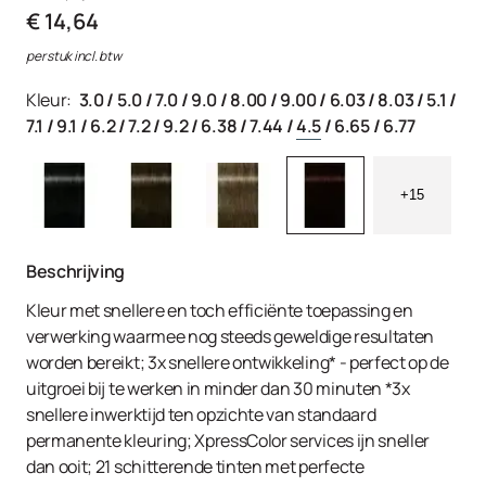
€ 14,64
per stuk incl. btw
Kleur:
3.0
/
5.0
/
7.0
/
9.0
/
8.00
/
9.00
/
6.03
/
8.03
/
5.1
/
7.1
/
9.1
/
6.2
/
7.2
/
9.2
/
6.38
/
7.44
/
4.5
/
6.65
/
6.77
+15
Beschrijving
Kleur met snellere en toch efficiënte toepassing en
verwerking waarmee nog steeds geweldige resultaten
worden bereikt; 3x snellere ontwikkeling* - perfect op de
uitgroei bij te werken in minder dan 30 minuten *3x
snellere inwerktijd ten opzichte van standaard
permanente kleuring; XpressColor services ijn sneller
dan ooit; 21 schitterende tinten met perfecte