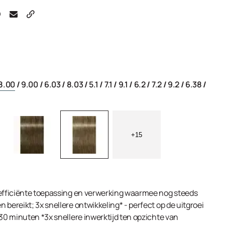
8.00
/
9.00
/
6.03
/
8.03
/
5.1
/
7.1
/
9.1
/
6.2
/
7.2
/
9.2
/
6.38
/
+15
 efficiënte toepassing en verwerking waarmee nog steeds
 bereikt; 3x snellere ontwikkeling* - perfect op de uitgroei
 30 minuten *3x snellere inwerktijd ten opzichte van