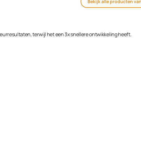
Bekijk alle producten va
eurresultaten, terwijl het een 3x snellere ontwikkeling heeft.
Cream Developer 2% (7 Vol.) 1000ml in de winke