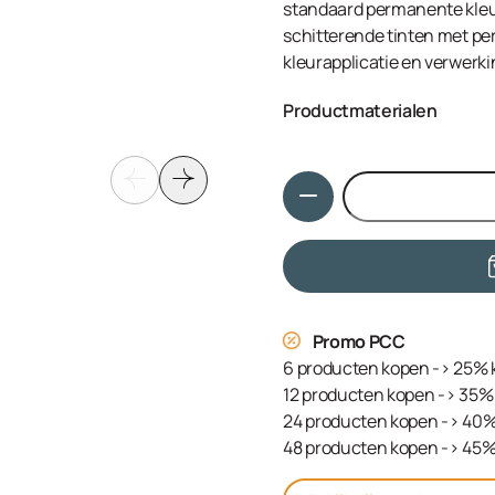
standaard permanente kleuri
schitterende tinten met per
kleurapplicatie en verwerki
Productmaterialen
Aqua (Water, Eau), Cetearyl
Sulfate, Ammonium Hydroxid
Hoeveelheid
Ethanolamine, Tetrasodium
Serine, Sodium Sulfite, PE
Hydroxyethylaminoanisole S
PEG-12 Allyl Ether, Linole
Sodium Chloride, Propylene
Promo PCC
6 producten kopen -> 25% 
12 producten kopen -> 35% 
24 producten kopen -> 40%
48 producten kopen -> 45%