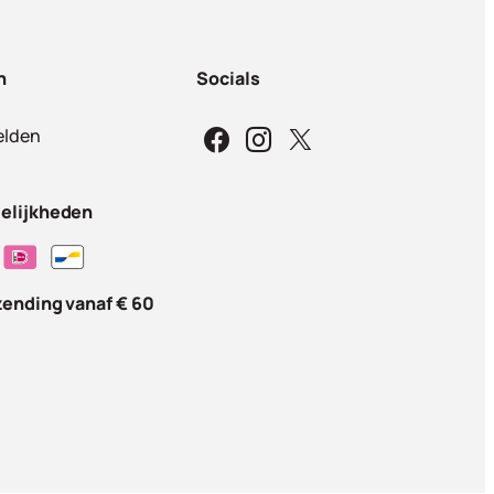
n
Socials
lden
elijkheden
zending vanaf € 60