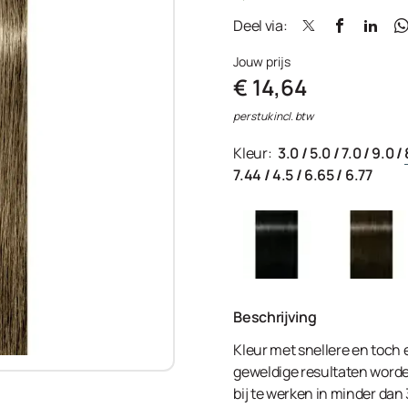
Deel via:
Jouw prijs
€ 14,64
per stuk incl. btw
Kleur:
3.0
/
5.0
/
7.0
/
9.0
/
7.44
/
4.5
/
6.65
/
6.77
Beschrijving
Kleur met snellere en toch
geweldige resultaten worden
bij te werken in minder dan