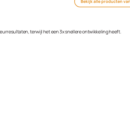
Bekijk alle producten va
eurresultaten, terwijl het een 3x snellere ontwikkeling heeft.
Cream Developer 2% (7 Vol.) 1000ml in de winke