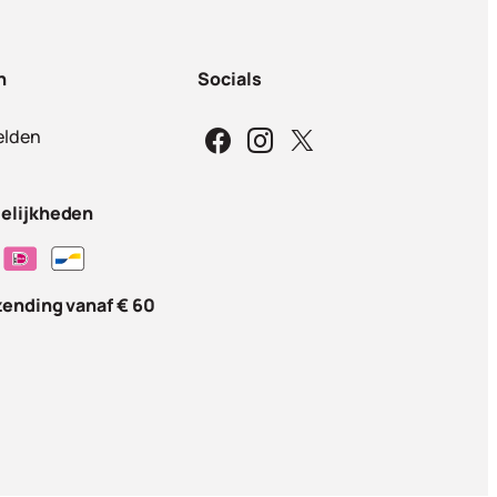
n
Socials
lden
elijkheden
zending vanaf € 60