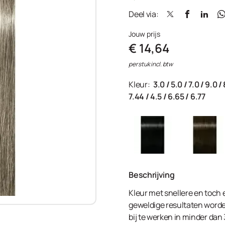
Deel via:
Jouw prijs
€ 14,64
per stuk incl. btw
Kleur:
3.0
/
5.0
/
7.0
/
9.0
/
7.44
/
4.5
/
6.65
/
6.77
Beschrijving
Kleur met snellere en toch
geweldige resultaten worden
bij te werken in minder dan