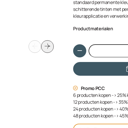
standaard permanente kleuri
schitterende tinten met per
kleurapplicatie en verwerki
Productmaterialen
Aqua (Water, Eau), Cetearyl
Sulfate, Ammonium Hydroxid
Hoeveelheid
Ethanolamine, Tetrasodium
Serine, Sodium Sulfite, PE
Hydroxyethylaminoanisole S
PEG-12 Allyl Ether, Linole
Sodium Chloride, Propylene
Promo PCC
6 producten kopen -> 25% 
12 producten kopen -> 35% 
24 producten kopen -> 40%
48 producten kopen -> 45%