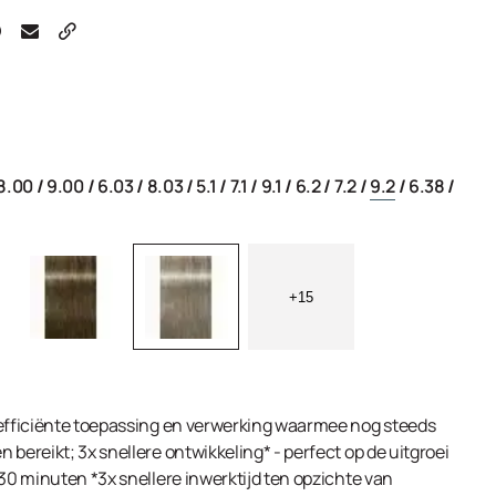
8.00
/
9.00
/
6.03
/
8.03
/
5.1
/
7.1
/
9.1
/
6.2
/
7.2
/
9.2
/
6.38
/
+15
 efficiënte toepassing en verwerking waarmee nog steeds
 bereikt; 3x snellere ontwikkeling* - perfect op de uitgroei
 30 minuten *3x snellere inwerktijd ten opzichte van