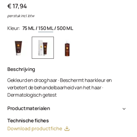
€ 17,94
per stuk incl. btw
Kleur:
75 ML
/
150 ML
/
500 ML
Beschrijving
Gekleurd en droog haar · Beschermt haarkleur en
verbetert de behandelbaarheid van het haar ·
Dermatologisch getest
Productmaterialen
Aqua, Cetearyl Alcohol, Behentrimonium Chloride,
Technische fiches
Laurdimonium Hydroxypropyl Hydrolyzed Wheat Protein,
Download productfiche
Cetrimonium Chloride, Dipalmitoylethyl