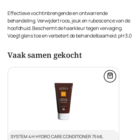
Hydroxyethylmonium Methosulfate, Ceteareth-20,
Salicylic Acid, Climbazole, Piroctone Olamine, Butylene
Effectieve vochtinbrengende en ontwarrende
Glycol, Helianthus Annuus (Sunflower) Seed Extract,
behandeling. Verwijdert roos, jeuk en rubescence van de
Hydrolyzed Vegetable Protein, Dimethylpabamidopropyl
hoofdhuid. Beschermt de haarkleur tegen vervaging.
Laurdimonium Tosylate, PEG/PPG-18/18 Dimethicone,
Voegt glans toe en verbetert de behandelbaarheid. pH 3,0
Isopropyl Alcohol, Phenoxyethanol, Potassium Sorbate,
Disodium EDTA.
Vaak samen gekocht
Voeg SYSTE
SYSTEM 4 H HYDRO CARE CONDITIONER 75 ML