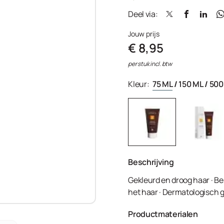
Deel via:
Jouw prijs
€ 8,95
per stuk incl. btw
Kleur:
75 ML
/
150 ML
/
500
Beschrijving
Gekleurd en droog haar · B
het haar · Dermatologisch 
Productmaterialen