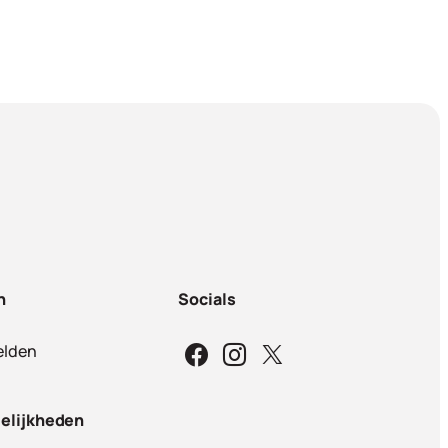
n
Socials
lden
elijkheden