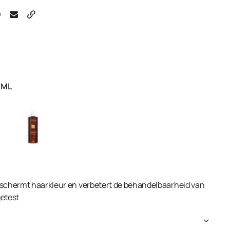
 ML
eschermt haarkleur en verbetert de behandelbaarheid van
getest