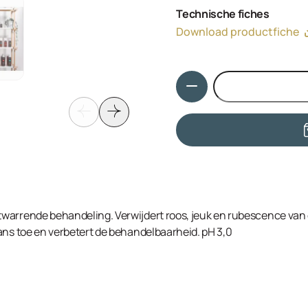
Aqua, Cetearyl Alcohol, B
Technische fiches
Hydrolyzed Wheat Protein, 
Download productfiche
Hydroxyethylmonium Methosu
Olamine, Butylene Glycol, 
Vegetable Protein, Dimeth
Hoeveelheid
Dimethicone, Isopropyl Alc
warrende behandeling. Verwijdert roos, jeuk en rubescence van
ans toe en verbetert de behandelbaarheid. pH 3,0