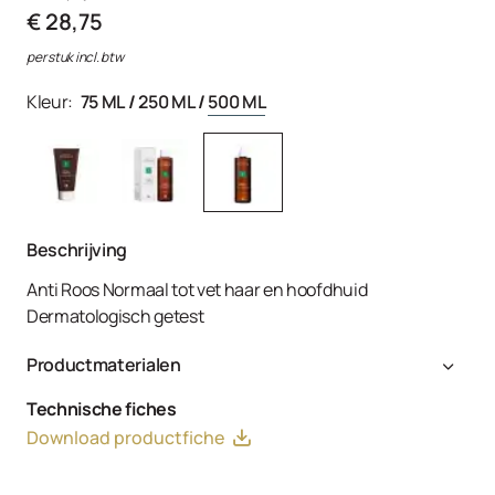
€ 28,75
per stuk incl. btw
Kleur:
75 ML
/
250 ML
/
500 ML
Beschrijving
Anti Roos Normaal tot vet haar en hoofdhuid
Dermatologisch getest
Productmaterialen
Aqua, Sodium Laureth Sulfate, PEG-4 Rapeseedamide,
Technische fiches
Sodium Laureth-8 Sulfate, Sodium Chloride, Salicylic
Download productfiche
Acid, Disodium Undecylenamido MEA-Sulfosuccinate,
Sodium Oleth Sulfate, Climbazole, Piroctone Olamine,