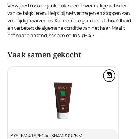
Rosmarinus Officinalis (Rosemary) Leaf Extract,
Verwijdert roos en jeuk, balanceert overmatige activiteit
Propylene Glycol, Hydrolyzed Collagen, Phenoxyethanol,
van de talgklieren. Helpt bij het vertragen en stoppen van
Benzoic Acid, Sodium Benzoate, Potassium Sorbate,
voortijdig haarverlies. Kalmeert de geïrriteerde hoofdhuid
Citric Acid, Menthol, Sorbitol.
en verbetert de algemene conditie van het haar. Maakt
het haar glanzend, schoon en fris. pH 4,7
Vaak samen gekocht
Voeg SYSTE
SYSTEM 4 1 SPECIAL SHAMPOO 75 ML