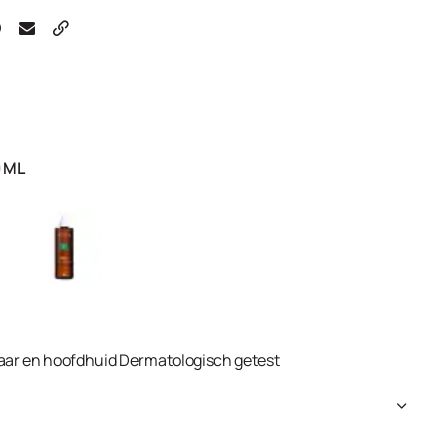
 ML
haar en hoofdhuid Dermatologisch getest
ate, PEG-4 Rapeseedamide, Sodium Laureth-8 Sulfate,