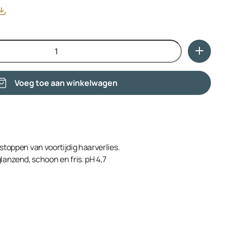
c Acid, Disodium Undecylenamido MEA-Sulfosuccinate,
bazole, Piroctone Olamine, Rosmarinus Officinalis
ropylene Glycol, Hydrolyzed Collagen, Phenoxyethanol,
te, Potassium Sorbate, Citric Acid, Menthol, Sorbitol.
Voeg toe aan winkelwagen
 stoppen van voortijdig haarverlies.
lanzend, schoon en fris. pH 4,7