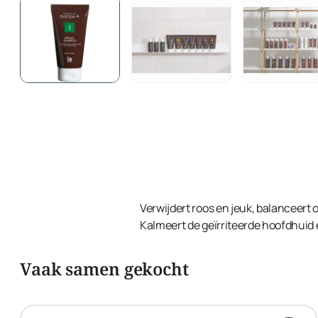
Verwijdert roos en jeuk, balanceert o
Kalmeert de geïrriteerde hoofdhuid 
Vaak samen gekocht