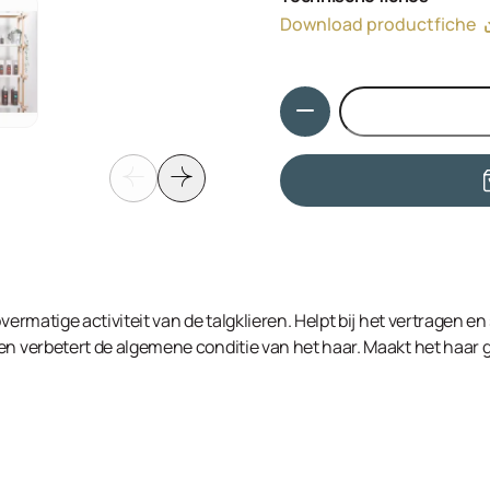
Sodium Chloride, Salicyli
Download productfiche
Sodium Oleth Sulfate, Clim
(Rosemary) Leaf Extract, P
Benzoic Acid, Sodium Benzoa
Hoeveelheid
vermatige activiteit van de talgklieren. Helpt bij het vertragen en
en verbetert de algemene conditie van het haar. Maakt het haar g