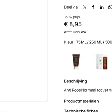
Deel via:
Jouw prijs
€ 8,95
per stuk incl. btw
Kleur:
75 ML
/
250 ML
/
500
Beschrijving
Anti Roos Normaal tot vet 
Productmaterialen
Aqua, Sodium Laureth Sulf
Technische fiches