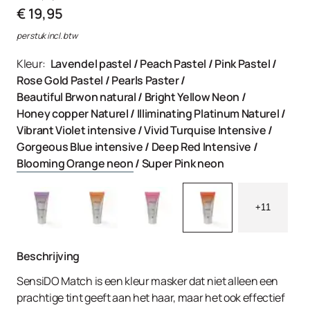
€ 19,95
per stuk incl. btw
Kleur:
Lavendel pastel
/
Peach Pastel
/
Pink Pastel
/
Rose Gold Pastel
/
Pearls Paster
/
Beautiful Brwon natural
/
Bright Yellow Neon
/
Honey copper Naturel
/
Illiminating Platinum Naturel
/
Vibrant Violet intensive
/
Vivid Turquise Intensive
/
Gorgeous Blue intensive
/
Deep Red Intensive
/
Blooming Orange neon
/
Super Pink neon
+11
Beschrijving
SensiDO Match is een kleur masker dat niet alleen een
prachtige tint geeft aan het haar, maar het ook effectief