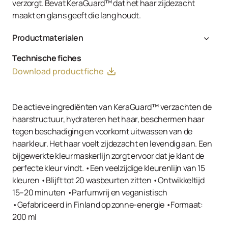
verzorgt. Bevat KeraGuard™ dat het haar zijdezacht
maakt en glans geeft die lang houdt.
Productmaterialen
Aqua, Cetearyl Alcohol, Glycerin, Propylene Glycol,
Technische fiches
Behentrimonium Chloride, Sorbitol, Quaternium-87,
Download productfiche
Dipalmitoylethyl Hydroxyethylmonium Methosulfate,
Caesalpinia Spinosa Fruit Pod Extract / Caesalpinia
Spinosa Fruit Extract, Helianthus Annuus (Sunflower)
De actieve ingrediënten van KeraGuard™ verzachten de
Sprout Extract, Isopropyl Palmitate, Isostearyl
haarstructuur, hydrateren het haar, beschermen haar
Isostearate, Octyldodecanol, Octyldodecyl Myristate,
tegen beschadiging en voorkomt uitwassen van de
Ceteareth-20, Cetrimonium Chloride, Ethylhexylglycerin,
haarkleur. Het haar voelt zijdezacht en levendig aan. Een
Quaternium-80, Basic Blue 99, Basic Violet 16, Citric
bijgewerkte kleurmaskerlijn zorgt ervoor dat je klant de
Acid, Phenoxyethanol, Sodium Benzoate, Isopropyl
perfecte kleur vindt. •Een veelzijdige kleurenlijn van 15
Alcohol, Sodium Hydroxide.
kleuren •Blijft tot 20 wasbeurten zitten •Ontwikkeltijd
15–20 minuten •Parfumvrij en veganistisch
•Gefabriceerd in Finland op zonne-energie •Formaat:
200 ml