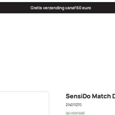
Gratis verzending vanaf 60 euro
SensiDo Match D
214011270
op voorraad