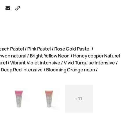
each Pastel
/
Pink Pastel
/
Rose Gold Pastel
/
Brwon natural
/
Bright Yellow Neon
/
Honey copper Naturel
urel
/
Vibrant Violet intensive
/
Vivid Turquise Intensive
/
/
Deep Red Intensive
/
Blooming Orange neon
/
+11