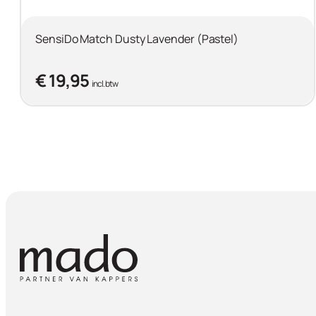
SensiDo Match Dusty Lavender (Pastel)
€ 19,95
incl. btw