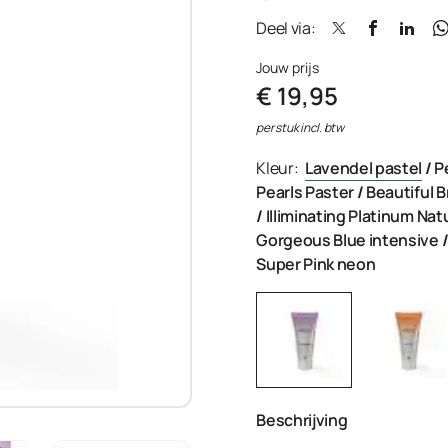
Deel via:
Jouw prijs
€ 19,95
per stuk incl. btw
Kleur:
Lavendel pastel
/
P
Pearls Paster
/
Beautiful 
/
Illiminating Platinum Nat
Gorgeous Blue intensive
Super Pink neon
Beschrijving