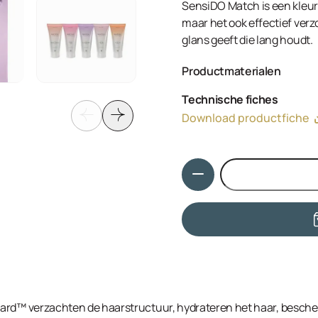
SensiDO Match is een kleur 
maar het ook effectief ver
glans geeft die lang houdt.
Productmaterialen
Aqua, Cetearyl Alcohol, Gly
Technische fiches
Quaternium-87, Dipalmitoy
Download productfiche
Spinosa Fruit Pod Extract /
(Sunflower) Sprout Extract,
Octyldodecyl Myristate, Ce
Hoeveelheid
Quaternium-80, Basic Blue 9
Benzoate, Isopropyl Alcoho
uard™ verzachten de haarstructuur, hydrateren het haar, besch