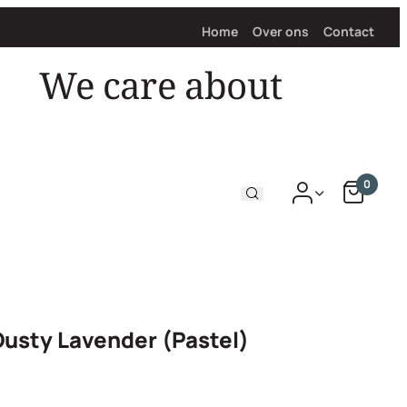
Home
Over ons
Contact
hair
We care about
0
usty Lavender (Pastel)