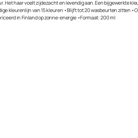
 Het haar voelt zijdezacht en levendig aan. Een bijgewerkte kleur
jdige kleurenlijn van 15 kleuren •Blijft tot 20 wasbeurten zitten 
riceerd in Finland op zonne-energie •Formaat: 200 ml
SensiDo Match Dusty Lavender (Pastel) in de win