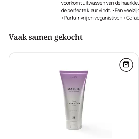
voorkomt uitwassen van de haarkleur.
de perfecte kleur vindt. •Een veelzi
•Parfumvrij en veganistisch •Gefab
Vaak samen gekocht
Voeg 