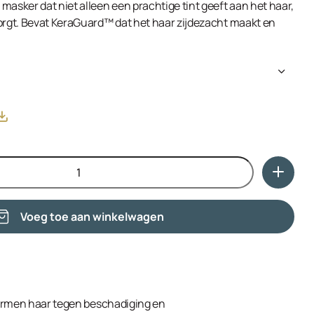
masker dat niet alleen een prachtige tint geeft aan het haar,
zorgt. Bevat KeraGuard™ dat het haar zijdezacht maakt en
cerin, Propylene Glycol, Behentrimonium Chloride, Sorbitol,
lethyl Hydroxyethylmonium Methosulfate, Caesalpinia
 Caesalpinia Spinosa Fruit Extract, Helianthus Annuus
 Isopropyl Palmitate, Isostearyl Isostearate, Octyldodecanol,
teareth-20, Cetrimonium Chloride, Ethylhexylglycerin,
9, Basic Violet 16, Citric Acid, Phenoxyethanol, Sodium
l, Sodium Hydroxide.
Voeg toe aan winkelwagen
ermen haar tegen beschadiging en