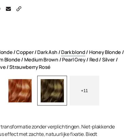
londe
/
Copper
/
Dark Ash
/
Dark blond
/
Honey Blonde
/
m Blonde
/
Medium Brown
/
Pearl Grey
/
Red
/
Silver
/
uve
/
Strauwberry Rosé
+11
transformatie zonder verplichtingen. Niet-plakkende
 effect met zachte, natuurlijke fixatie. Biedt