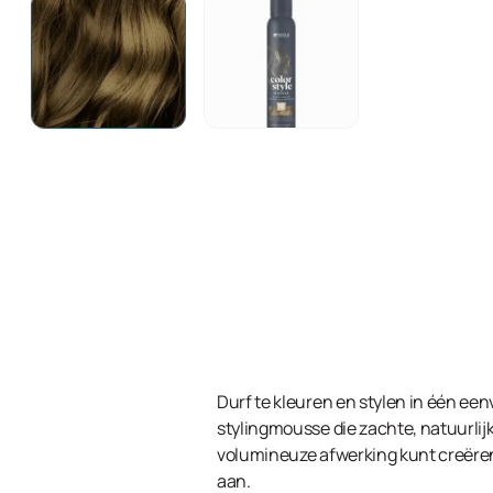
Durf te kleuren en stylen in één e
stylingmousse die zachte, natuurlijk
volumineuze afwerking kunt creëren
aan.