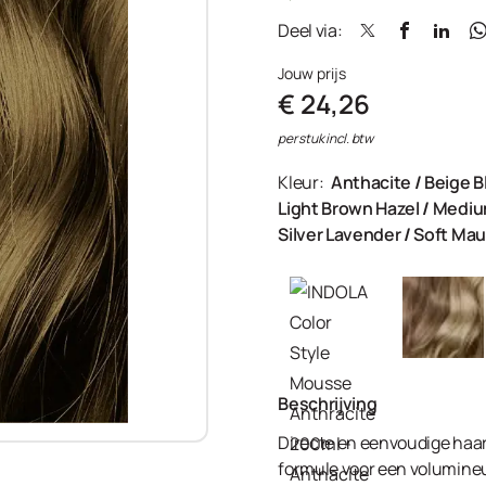
Deel via:
Jouw prijs
€ 24,26
per stuk incl. btw
Kleur:
Anthacite
/
Beige B
Light Brown Hazel
/
Mediu
Silver Lavender
/
Soft Ma
Beschrijving
Directe en eenvoudige haar
formule voor een volumineus