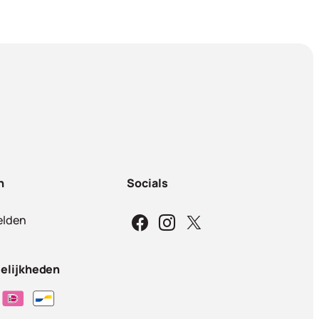
n
Socials
lden
elijkheden