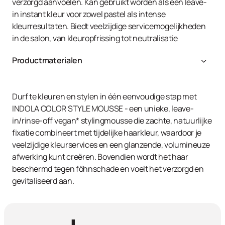
verzorgd aanvoelen. Kan gebruikt worden als een leave-
in instant kleur voor zowel pastel als intense
kleurresultaten. Biedt veelzijdige servicemogelijkheden
in de salon, van kleuropfrissing tot neutralisatie
Productmaterialen
Zie per kleur
Durf te kleuren en stylen in één eenvoudige stap met
INDOLA COLOR STYLE MOUSSE - een unieke, leave-
in/rinse-off vegan* stylingmousse die zachte, natuurlijke
fixatie combineert met tijdelijke haarkleur, waardoor je
veelzijdige kleurservices en een glanzende, volumineuze
afwerking kunt creëren. Bovendien wordt het haar
beschermd tegen föhnschade en voelt het verzorgd en
gevitaliseerd aan.