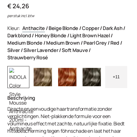
€ 24,26
per stuk incl. btw
Kleur:
Anthacite
/
Beige Blonde
/
Copper
/
Dark Ash
/
Dark blond
/
Honey Blonde
/
Light Brown Hazel
/
Medium Blonde
/
Medium Brown
/
Pearl Grey
/
Red
/
Silver
/
Silver Lavender
/
Soft Mauve
/
Strauwberry Rosé
+11
Beschrijving
Directe en eenvoudige haartransformatie zonder
verplichtingen. Niet-plakkende formule voor een
volumineus effect met zachte, natuurlijke fixatie. Biedt
hittebescherming tegen föhnschade en laat het haar