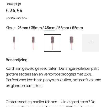
Jouw prijs
€ 34,94
per stuk incl. btw
Kleur:
25mm
/
35mm
/
45mm
/
55mm
/
65mm
+1
Beschrijving
Kort haar, geweldige resultaten! De langere cilinder pakt
grotere secties aan en verkort de droogtijd met 25%.
Perfect voor kort haar, pony's en krullen, het geeft volume
en glans en temt pluis.
Grotere secties, sneller föhnen – klinkt goed, toch? De