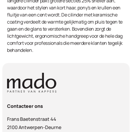
langere cilinder pakt grotere secties 25% sneller aan,
waardoor het stylen van kort haar, pony's en krullen een
fluitje van een cent wordt. De cilinder met keramische
coating verdeelt de warmte gelijkmatig om pluis tegen te
gaan en de glans te versterken. Bovendien zorgt de
lichtgewicht, ergonomische handgreep voor de hele dag
comfort voor professionals die meerdere klanten tegelijk
behandelen.
Contacteer ons
Frans Baetenstraat 44
2100 Antwerpen-Deurne