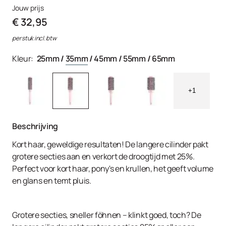
Jouw prijs
€ 32,95
per stuk incl. btw
Kleur:
25mm
/
35mm
/
45mm
/
55mm
/
65mm
+1
Beschrijving
Kort haar, geweldige resultaten! De langere cilinder pakt
grotere secties aan en verkort de droogtijd met 25%.
Perfect voor kort haar, pony's en krullen, het geeft volume
en glans en temt pluis.
Grotere secties, sneller föhnen – klinkt goed, toch? De