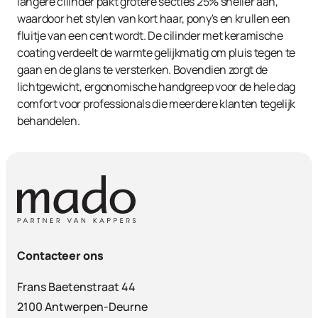
langere cilinder pakt grotere secties 25% sneller aan,
waardoor het stylen van kort haar, pony's en krullen een
fluitje van een cent wordt. De cilinder met keramische
coating verdeelt de warmte gelijkmatig om pluis tegen te
gaan en de glans te versterken. Bovendien zorgt de
lichtgewicht, ergonomische handgreep voor de hele dag
comfort voor professionals die meerdere klanten tegelijk
behandelen.
Contacteer ons
Frans Baetenstraat 44
2100 Antwerpen-Deurne