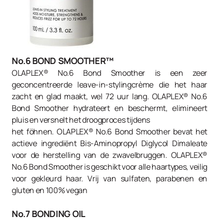
No.6 BOND SMOOTHER™
OLAPLEX® No.6 Bond Smoother is een zeer
geconcentreerde leave-in-stylingcrème die het haar
zacht en glad maakt, wel 72 uur lang. OLAPLEX® No.6
Bond Smoother hydrateert en beschermt, elimineert
pluis en versnelt het droogproces tijdens
het föhnen. OLAPLEX® No.6 Bond Smoother bevat het
actieve ingrediënt Bis-Aminopropyl Diglycol Dimaleate
voor de herstelling van de zwavelbruggen. OLAPLEX®
No.6 Bond Smoother is geschikt voor alle haartypes, veilig
voor gekleurd haar. Vrij van sulfaten, parabenen en
gluten en 100% vegan
No.7 BONDING OIL