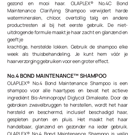
gezond en mooi haar. OLAPLEX® No.4C Bond
Maintenance Clarifying Shampoo verwijdert harde
watermineralen, chloor, overtollig talg en andere
productresten al bij het eerste gebruik. De niet-
uitdrogende formule maakt je haar zacht en glanzend en
geeft je
krachtige, herstelde lokken. Gebruik de shampoo elke
week als thuisbehandeling. Je kunt hem vóór je
haarverzorging gebruiken voor een groter effect.
No.4 BOND MAINTENANCE™ SHAMPOO
OLAPLEX® No.4 Bond Maintenance Shampoo is een
shampoo voor alle haartypes en bevat het actieve
ingrediënt Bis-Aminopropyl Diglycol Dimaleate. Door de
gebroken zwavelbruggen te herstellen, wordt het haar
hersteld en beschermd, inclusief beschadigd haar,
gespleten punten en pluis. Het maakt het haar
handelbaar, glanzend en gezonder na ieder gebruik.
OLAPLEX® No.4 Bond Maintenance Shampoo is veilig