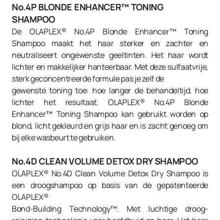
No.4P BLONDE ENHANCER™ TONING
SHAMPOO
De OLAPLEX® No.4P Blonde Enhancer™ Toning
Shampoo maakt het haar sterker en zachter en
neutraliseert ongewenste geeltinten. Het haar wordt
lichter en makkelijker hanteerbaar. Met deze sulfaatvrije,
sterk geconcentreerde formule pas je zelf de
gewenste toning toe: hoe langer de behandeltijd, hoe
lichter het resultaat. OLAPLEX® No.4P Blonde
Enhancer™ Toning Shampoo kan gebruikt worden op
blond, licht gekleurd en grijs haar en is zacht genoeg om
bij elke wasbeurt te gebruiken.
No.4D CLEAN VOLUME DETOX DRY SHAMPOO
OLAPLEX® No.4D Clean Volume Detox Dry Shampoo is
een droogshampoo op basis van de gepatenteerde
OLAPLEX®
Bond-Building Technology™. Met luchtige droog-