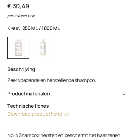
€ 30,49
per stuk incl. btw
Kleur:
250 ML
/
1000 ML
Beschrijving
Zeer voedende en herstellende shampoo.
Productmaterialen
Water (Aqua/Eau), Sodium Lauroyl Methyl Isethionate,
Technische fiches
Cocamidopropyl Hydroxysultaine, Potassium Cocoyl
Download productfiche
Glycinate, Disodium Cocoyl Glutamate, Sodium Lauroyl
Sarcosinate, Potassium Cocoate, Decyl Glucoside,
Glycereth-26, Bis-Aminopropyl Diglycol Dimaleate,
No. 4 Shampoo herstelt en beschermt het haar tegen