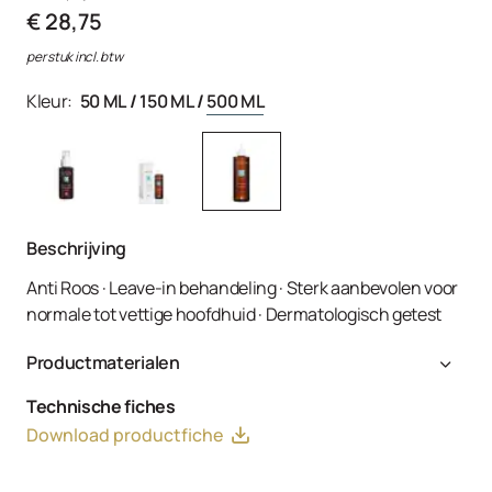
€ 28,75
per stuk incl. btw
Kleur:
50 ML
/
150 ML
/
500 ML
Beschrijving
Anti Roos · Leave-in behandeling · Sterk aanbevolen voor
normale tot vettige hoofdhuid · Dermatologisch getest
Productmaterialen
Aqua, Alcohol Denat., Polyquaternium-28, Cetrimonium
Technische fiches
Chloride, Hydroxyethylcellulose, Climbazole, Piroctone
Download productfiche
Olamine, Salicylic Acid, Rosmarinus Officinalis
(Rosemary) Leaf Extract, Propylene Glycol, Melaleuca