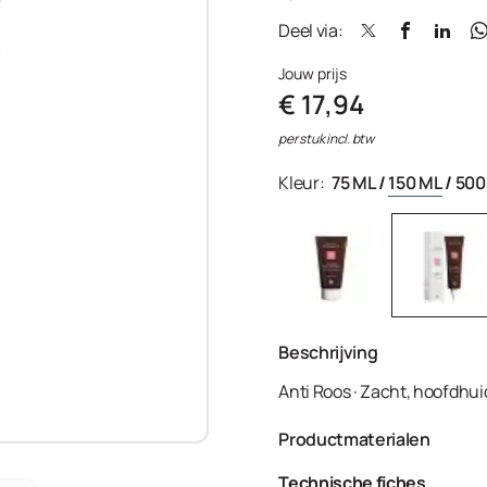
Deel via:
Jouw prijs
€ 17,94
per stuk incl. btw
Kleur:
75 ML
/
150 ML
/
500
Beschrijving
Anti Roos · Zacht, hoofdhui
Productmaterialen
Aqua, Cetearyl Alcohol, Gly
Technische fiches