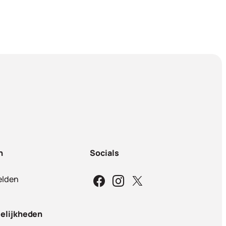
n
Socials
lden
elijkheden