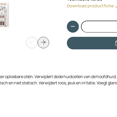
Hydroxyethylmonium Methosu
Download productfiche
Olamine, Rosmarinus Offici
Laureth Sulfate, Sodium La
Menthol, Sorbitol.
Hoeveelheid
 oplosbare oliën. Verwijdert dode huidcellen van de hoofdhuid,
sch en niet statisch. Verwijdert roos, jeuk en irritatie. Voegt glan