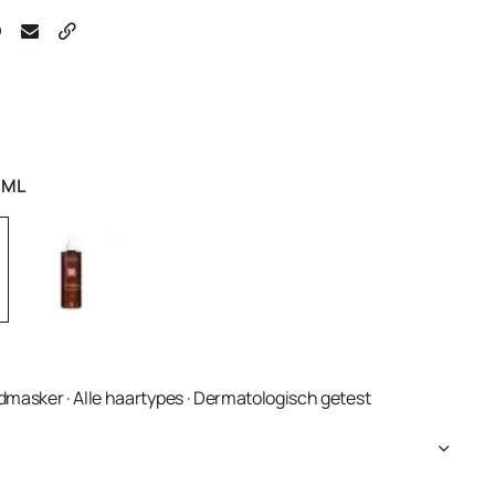
 ML
dmasker · Alle haartypes · Dermatologisch getest
cerin, Cetrimonium Chloride, Dipalmitoylethyl