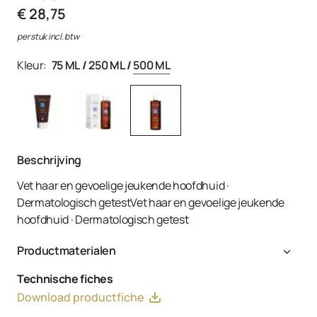
€ 28,75
per stuk incl. btw
Kleur:
75 ML
/
250 ML
/
500 ML
Beschrijving
Vet haar en gevoelige jeukende hoofdhuid ·
Dermatologisch getestVet haar en gevoelige jeukende
hoofdhuid · Dermatologisch getest
Productmaterialen
Aqua, Sodium Laureth Sulfate, Lauryl Glucoside,
Technische fiches
Disodium Cocoamphodiacetate, Cocamidopropyl
Download productfiche
Betaine, Coco-Glucoside, Glyceryl Oleate, Ictasol,