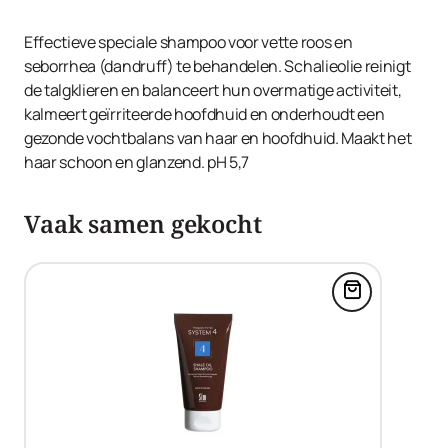
Rosmarinus Officinalis (Rosemary) Leaf Extract,
Propylene Glycol, Menthol, Glycerin, Sodium Chloride,
Effectieve speciale shampoo voor vette roos en
Tocopherol, Hydrogenated Palm Glycerides Citrate, Citric
seborrhea (dandruff) te behandelen. Schalieolie reinigt
Acid, Phenoxyethanol, Iodopropynyl Butylcarbamate, 2-
de talgklieren en balanceert hun overmatige activiteit,
sec-Butylcyclohexanone, Sorbitol.
kalmeert geïrriteerde hoofdhuid en onderhoudt een
gezonde vochtbalans van haar en hoofdhuid. Maakt het
haar schoon en glanzend. pH 5,7
Vaak samen gekocht
Voeg SYSTE