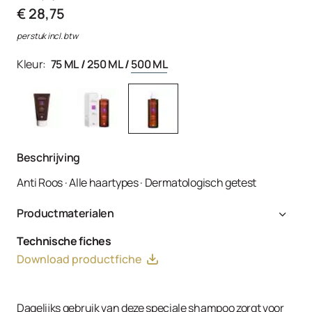
€ 28,75
per stuk incl. btw
Kleur:
75 ML
/
250 ML
/
500 ML
Beschrijving
Anti Roos · Alle haartypes · Dermatologisch getest
Productmaterialen
Aqua, Sodium Laureth Sulfate, PEG-4 Rapeseedamide,
Technische fiches
Sodium Laureth-8 Sulfate, Sodium Chloride, Disodium
Download productfiche
Undecylenamido MEA-Sulfosuccinate, Climbazole,
Piroctone Olamine, Salicylic Acid, Sodium Oleth Sulfate,
Rosmarinus Officinalis (Rosemary) Leaf Extract,
Dagelijks gebruik van deze speciale shampoo zorgt voor