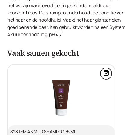
Propylene Glycol, Hydrolyzed Collagen, Phenoxyethanol,
het welzijn van gevoelige en jeukende hoofdhuid,
Benzoic Acid, Sodium Benzoate, Potassium Sorbate,
voorkomt roos. De shampoo onderhoudt de conditie van
Menthol, Sorbitol.
het haar en de hoofdhuid. Maakt het haar glanzend en
goed behandelbaar. Kan gebruikt worden na een System
4 kuurbehandeling. pH 4,7
Vaak samen gekocht
Voeg SYSTE
SYSTEM 4 3 MILD SHAMPOO 75 ML