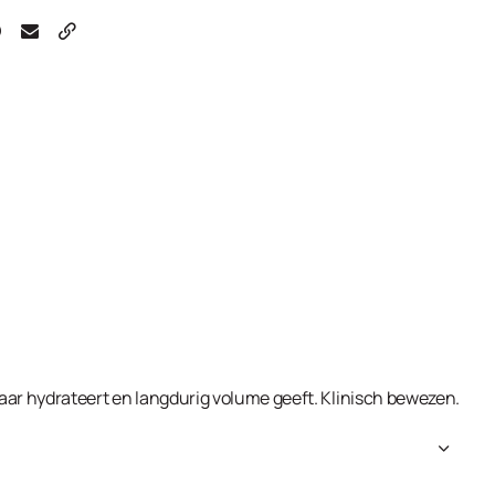
 haar hydrateert en langdurig volume geeft. Klinisch bewezen.
nium Chloride, Cetyl Alcohol, Propanediol, Glycerin,