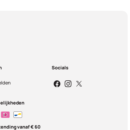
n
Socials
lden
elijkheden
zending vanaf € 60