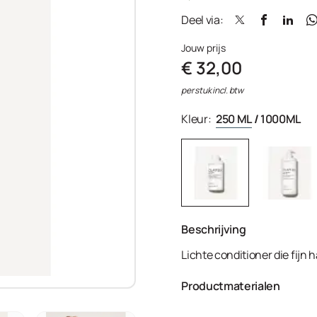
Deel via:
Jouw prijs
€ 32,00
per stuk incl. btw
Kleur:
250 ML
/
1000ML
Beschrijving
Lichte conditioner die fijn
Productmaterialen
Aqua/Water/Eau, Behentrimo