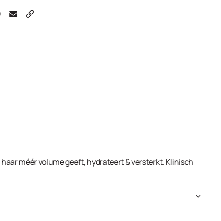
n haar méér volume geeft, hydrateert & versterkt. Klinisch
coyl Alaninate, Sodium Cocoyl Isethionate, Coco-
, Propanediol, Cocamidopropyl Hydroxysultaine, Glycerin,