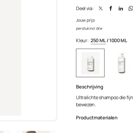
Deel via:
Jouw prijs
per stuk incl. btw
Kleur:
250 ML
/
1000 ML
Beschrijving
Ultralichte shampoo die fij
bewezen.
Productmaterialen
Aqua/Water/Eau, Sodium Co
Glucoside, Lauryl Glucoside