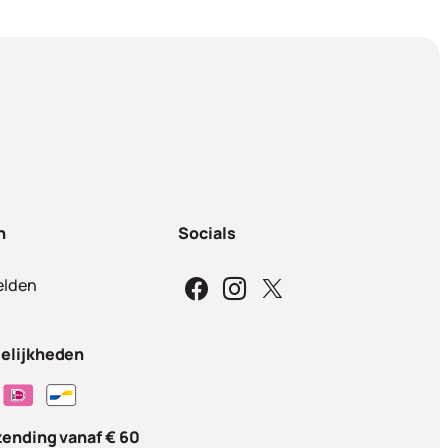
n
Socials
lden
elijkheden
zending vanaf € 60