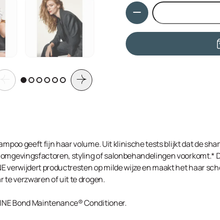
Hoeveelheid
Acrylates Copolymer, Polyq
Phenoxyethanol, Sodium Ch
Guar Hydroxypropyltrimoniu
Caprylate, Polyimide-1, Ch
Cetrimonium Chloride, Ethyl
Quinoa, Trisodium Ethylen
Extract, Helianthus Annuus 
Hexanediol, Rosmarinus Off
Hydroxide, Algin, Sodium H
Glutamate Diacetate, Potas
Annuus (Sunflower) Sprout E
Yellow 5 (CI 19140) , Yellow 
ampoo geeft fijn haar volume. Uit klinische tests blijkt dat de sh
 omgevingsfactoren, styling of salonbehandelingen voorkomt.* 
E verwijdert productresten op milde wijze en maakt het haar sch
 te verzwaren of uit te drogen.
5FINE Bond Maintenance® Conditioner.