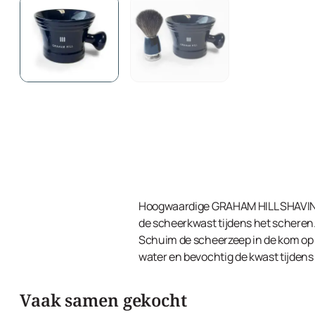
Hoogwaardige GRAHAM HILL SHAVING 
de scheerkwast tijdens het scheren.
Schuim de scheerzeep in de kom op 
water en bevochtig de kwast tijdens
Vaak samen gekocht