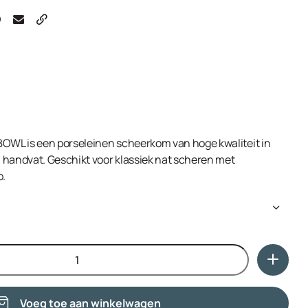
WL is een porseleinen scheerkom van hoge kwaliteit in
 handvat. Geschikt voor klassiek nat scheren met
p.
t praktisch handvat Afmetingen: Ø binnen/ onder ca. 7 cm,
Voeg toe aan winkelwagen