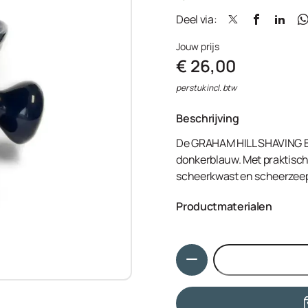
Deel via:
Jouw prijs
€ 26,00
per stuk incl. btw
Beschrijving
De GRAHAM HILL SHAVING BO
donkerblauw. Met praktisch
scheerkwast en scheerzee
Productmaterialen
Scheerkom van porselein Me
hoogte ca. 8 cm
Hoeveelheid