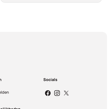
n
Socials
lden