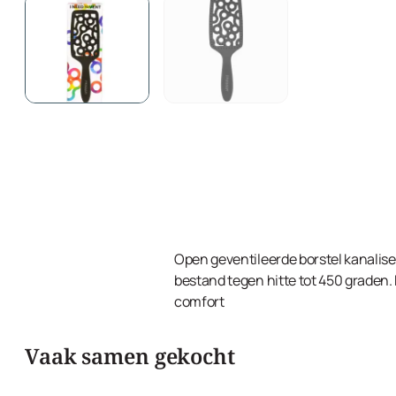
Open geventileerde borstel kanalise
bestand tegen hitte tot 450 grade
comfort
Vaak samen gekocht