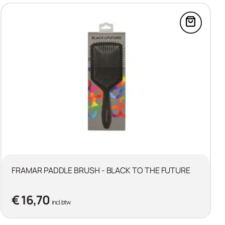
n de winkelwagen
FRAMAR FLEX BRUSH BLACK in de winkelwagen
Voeg FR
FRAMAR PADDLE BRUSH - BLACK TO THE FUTURE
€ 16,70
incl. btw