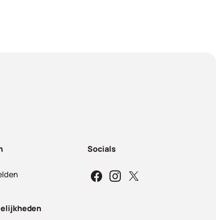
n
Socials
lden
elijkheden