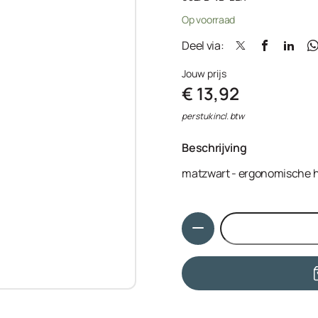
Op voorraad
Deel via:
Jouw prijs
€ 13,92
per stuk incl. btw
Beschrijving
matzwart - ergonomische ha
Hoeveelheid