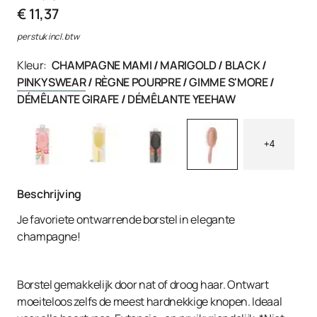
€ 11,37
per stuk incl. btw
Kleur:
CHAMPAGNE MAMI
/
MARIGOLD
/
BLACK
/
PINKY SWEAR
/
RÈGNE POURPRE
/
GIMME S'MORE
/
DÉMÊLANTE GIRAFE
/
DÉMÊLANTE YEEHAW
+4
Beschrijving
Je favoriete ontwarrende borstel in elegante
champagne!
Borstel gemakkelijk door nat of droog haar. Ontwart
moeiteloos zelfs de meest hardnekkige knopen. Ideaal