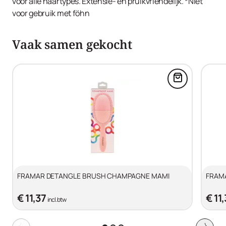
voor alle haartypes. Extensie- en pruikvriendelijk. *Niet
voor gebruik met föhn
Vaak samen gekocht
Voeg FRAMA
FRAMAR DETANGLE BRUSH CHAMPAGNE MAMI
FRAM
€ 11,37
€ 11
incl. btw