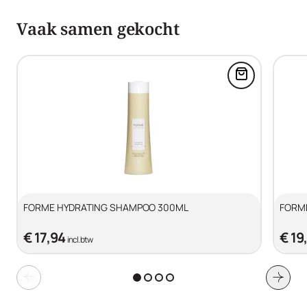
Hexyl Cinnamal, Limonene, Linalool, Tetramethyl
Acetyloctahydronaphthalenes, Phenoxyethanol,
Vaak samen gekocht
Iodopropynyl Butylcarbamate, Sodium Benzoate, Citric
Acid.
Voeg FORME
FORME HYDRATING SHAMPOO 300ML
FORM
€ 17,94
€ 19
incl. btw