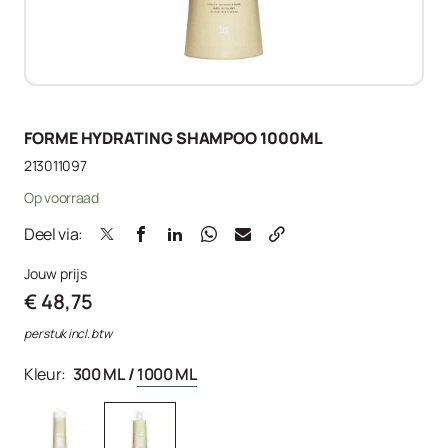
FORME HYDRATING SHAMPOO 1000ML
213011097
Op voorraad
Deel via:
Jouw prijs
€ 48,75
per stuk incl. btw
Kleur:
300 ML
/
1000 ML