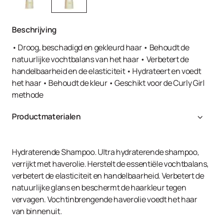
Beschrijving
• Droog, beschadigd en gekleurd haar • Behoudt de
natuurlijke vochtbalans van het haar • Verbetert de
handelbaarheid en de elasticiteit • Hydrateert en voedt
het haar • Behoudt de kleur • Geschikt voor de Curly Girl
methode
Productmaterialen
Aqua, Sodium Lauroyl Sarcocinate, Cocamidopropyl
Hydroxysultaine, Disodium Cocoamphodiacetate,
Glycerin, Sodium Chloride, Cocamide MEA, PEG-150
Hydraterende Shampoo. Ultra hydraterende shampoo,
Pentaerythrityl Tetrastearate, Betaine, Sorbitol, Avena
verrijkt met haverolie. Herstelt de essentiële vochtbalans,
Sativa Kernel Oil, Panthenol, Aloe Barbadensis Leaf Juice,
verbetert de elasticiteit en handelbaarheid. Verbetert de
Polysorbate 20, PEG-40 Hydrogenated Castor Oil,
natuurlijke glans en beschermt de haarkleur tegen
Ethylhexyl Methoxycinnamate, Polyquaternium-7, PEG-6
vervagen. Vochtinbrengende haverolie voedt het haar
Caprylic/Capric Glycerides, Parfum, Citronellol, Geraniol,
van binnenuit.