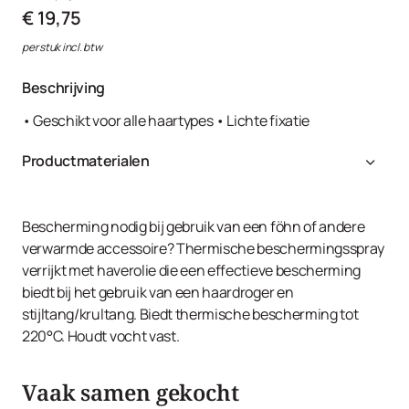
€ 19,75
per stuk incl. btw
Beschrijving
• Geschikt voor alle haartypes • Lichte fixatie
Productmaterialen
Aqua, Alcohol Denat., VP/VA Copolymer, PEG-12
Dimethicone, Butylene Glycol, Avena Sativa Kernel Oil,
Sodium Methoxy PEG-16 Maleate/Styrene Sulfonate
Bescherming nodig bij gebruik van een föhn of andere
Copolymer, Hydrolyzed Vegetable Protein PG-propyl
verwarmde accessoire? Thermische beschermingsspray
Silanetriol, Ethylhexyl Methoxycinnamate, Panthenol,
verrijkt met haverolie die een effectieve bescherming
Polysorbate 20, PEG-40 Hydrogenated Castor Oil,
biedt bij het gebruik van een haardroger en
Parfum, Anethole, Camphor, Citronellol, Geraniol, Hexyl
stijltang/krultang. Biedt thermische bescherming tot
Cinnamal, Limonene, Linalool, Pinene, Rose Ketones,
220°C. Houdt vocht vast.
Tetramethyl Acetyloctahydronaphthalenes,
Benzophenone-4, Phenoxyethanol, Potassium Sorbate,
Vaak samen gekocht
Disodium EDTA, Sodium Hydroxide, Citric Acid.