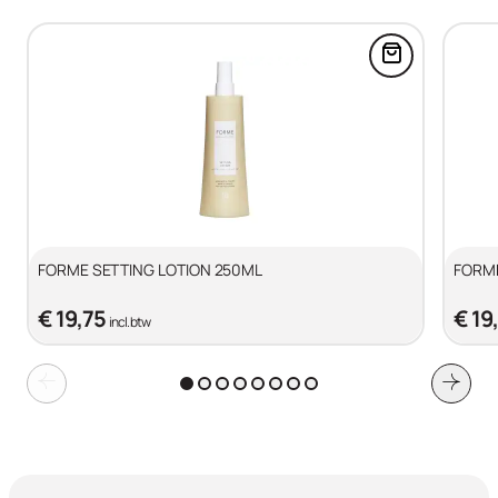
Voeg FORME
FORME SETTING LOTION 250ML
FORM
€ 19,75
€ 19
incl. btw