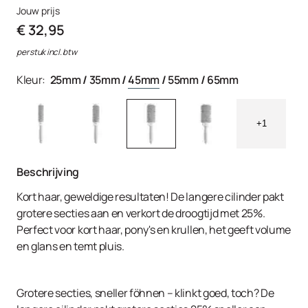
Jouw prijs
€ 32,95
per stuk incl. btw
Kleur:
25mm
/
35mm
/
45mm
/
55mm
/
65mm
+1
Beschrijving
Kort haar, geweldige resultaten! De langere cilinder pakt
grotere secties aan en verkort de droogtijd met 25%.
Perfect voor kort haar, pony's en krullen, het geeft volume
en glans en temt pluis.
Grotere secties, sneller föhnen – klinkt goed, toch? De