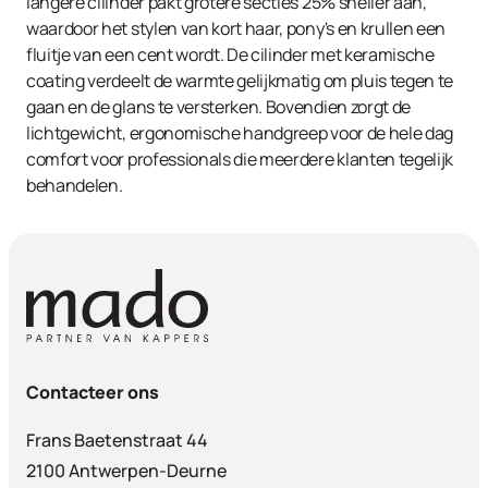
langere cilinder pakt grotere secties 25% sneller aan,
waardoor het stylen van kort haar, pony's en krullen een
fluitje van een cent wordt. De cilinder met keramische
coating verdeelt de warmte gelijkmatig om pluis tegen te
gaan en de glans te versterken. Bovendien zorgt de
lichtgewicht, ergonomische handgreep voor de hele dag
comfort voor professionals die meerdere klanten tegelijk
behandelen.
Contacteer ons
Frans Baetenstraat 44
2100 Antwerpen-Deurne